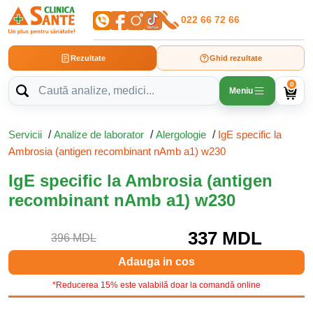
022 66 72 66
Rezultate
Ghid rezultate
0
Meniu
Servicii
/
Analize de laborator
/
Alergologie
/
IgE specific la
Ambrosia (antigen recombinant nAmb a1) w230
IgE specific la Ambrosia (antigen
recombinant nAmb a1) w230
337 MDL
396 MDL
Adauga in cos
*Reducerea 15% este valabilă doar la comandă online