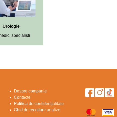
Urologie
edici specialisti
Despre companie
Contacte
Politica de confidențialitate
Ghid de recoltare analize