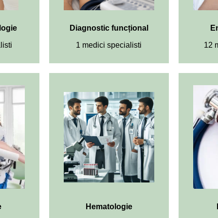
logie
Diagnostic funcțional
E
isti
1 medici specialisti
12 m
e
Hematologie