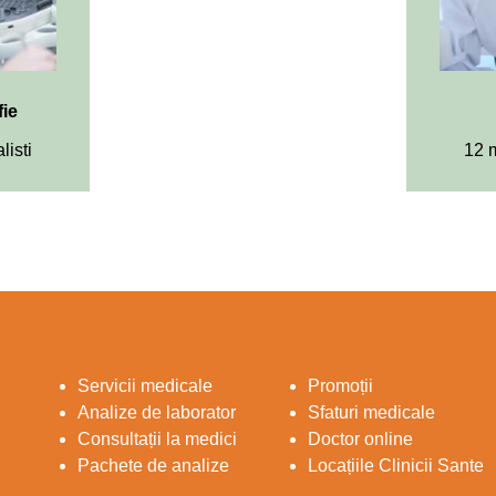
fie
listi
12 m
Servicii medicale
Promoții
Analize de laborator
Sfaturi medicale
Consultații la medici
Doctor online
Pachete de analize
Locațiile Clinicii Sante