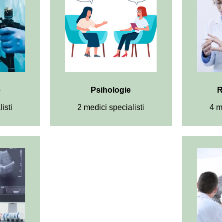
e
Psihologie
R
isti
2 medici specialisti
4 m