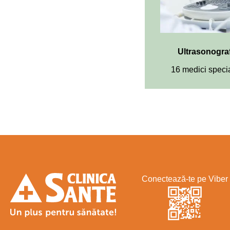
Ultrasonogra
16 medici specia
Conectează-te pe Viber