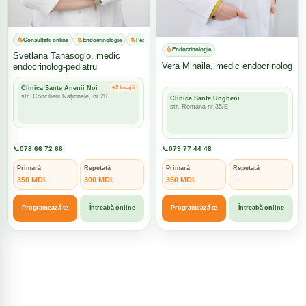
Consultații online
Endocrinologie
Pediatrie
Endocrinologie
Svetlana Tanasoglo, medic
Vera Mihaila, medic endocrinolog
endocrinolog-pediatru
Clinica Sante Anenii Noi
+2 locații
str. Concilierii Naționale, nr.20
Clinica Sante Ungheni
str. Romana nr.35/E
📞
078 66 72 66
📞
079 77 44 48
Primară
Repetată
Primară
Repetată
350 MDL
300 MDL
350 MDL
—
Programează-te
Întreabă online
Programează-te
Întreabă online