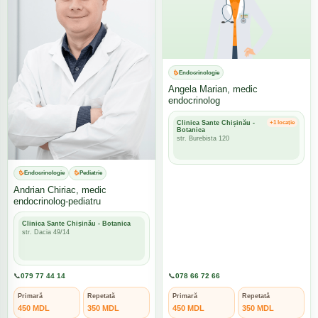
Endocrinologie
Angela Marian, medic
endocrinolog
Clinica Sante Chișinău -
+1 locație
Botanica
str. Burebista 120
Endocrinologie
Pediatrie
Andrian Chiriac, medic
endocrinolog-pediatru
Clinica Sante Chișinău - Botanica
str. Dacia 49/14
📞
079 77 44 14
📞
078 66 72 66
Primară
Repetată
Primară
Repetată
450 MDL
350 MDL
450 MDL
350 MDL