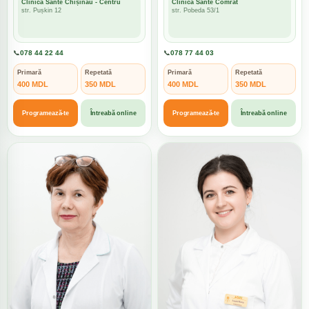
Clinica Sante Chișinău - Centru
Clinica Sante Comrat
str. Pușkin 12
str. Pobeda 53/1
📞
078 44 22 44
📞
078 77 44 03
Primară
Repetată
Primară
Repetată
400 MDL
350 MDL
400 MDL
350 MDL
Programează-te
Întreabă online
Programează-te
Întreabă online