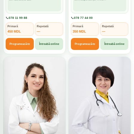
📞
078 11 99 88
📞
078 77 44 00
Primară
Repetată
Primară
Repetată
450 MDL
—
350 MDL
—
Programează-te
Întreabă online
Programează-te
Întreabă online