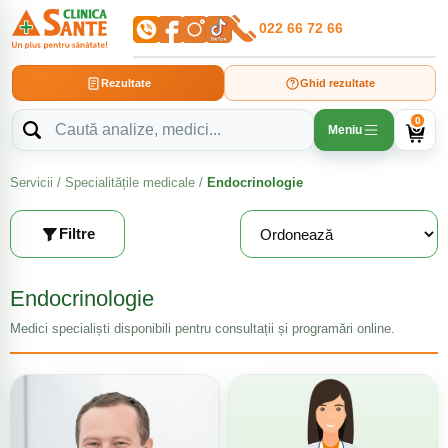
022 66 72 66
Rezultate
Ghid rezultate
0
Meniu
Servicii
/
Specialitățile medicale
/
Endocrinologie
Filtre
Endocrinologie
Medici specialiști disponibili pentru consultații și programări online.