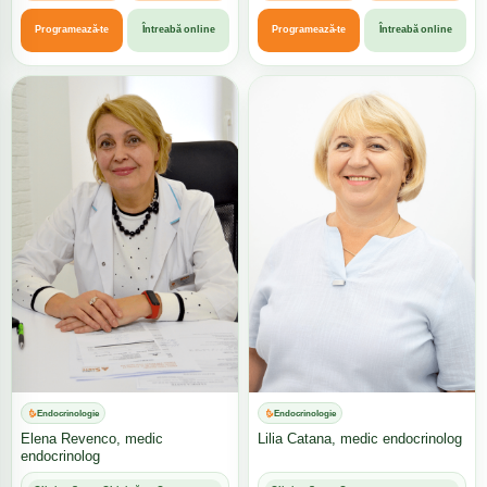
Programează-te
Întreabă online
Programează-te
Întreabă online
Endocrinologie
Endocrinologie
Elena Revenco, medic
Lilia Catana, medic endocrinolog
endocrinolog