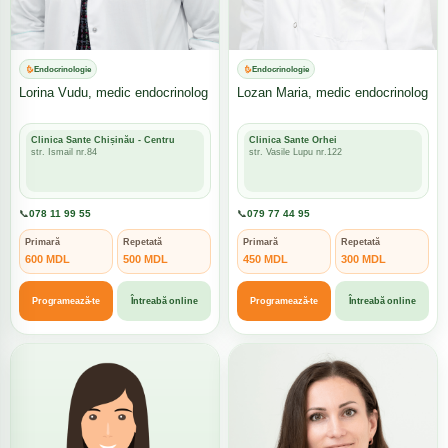
Endocrinologie
Endocrinologie
Lorina Vudu, medic endocrinolog
Lozan Maria, medic endocrinolog
Clinica Sante Chișinău - Centru
Clinica Sante Orhei
str. Ismail nr.84
str. Vasile Lupu nr.122
📞
078 11 99 55
📞
079 77 44 95
Primară
Repetată
Primară
Repetată
600 MDL
500 MDL
450 MDL
300 MDL
Programează-te
Întreabă online
Programează-te
Întreabă online