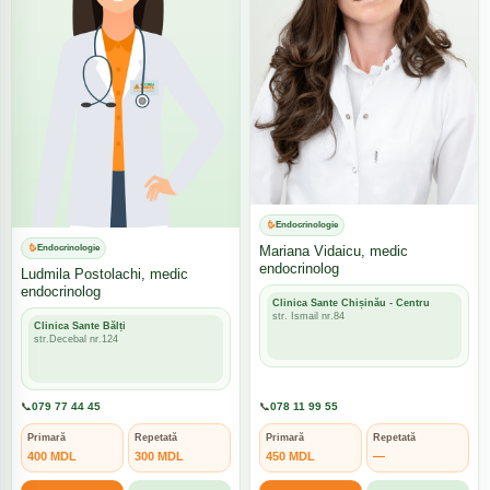
Endocrinologie
Mariana Vidaicu, medic
Endocrinologie
endocrinolog
Ludmila Postolachi, medic
endocrinolog
Clinica Sante Chișinău - Centru
str. Ismail nr.84
Clinica Sante Bălți
str.Decebal nr.124
📞
079 77 44 45
📞
078 11 99 55
Primară
Repetată
Primară
Repetată
400 MDL
300 MDL
450 MDL
—