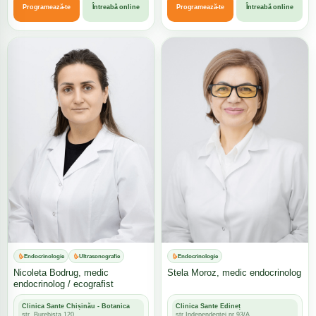
Programează-te
Întreabă online
Programează-te
Întreabă online
Endocrinologie
Ultrasonografie
Endocrinologie
Nicoleta Bodrug, medic
Stela Moroz, medic endocrinolog
endocrinolog / ecografist
Clinica Sante Chișinău - Botanica
Clinica Sante Edineț
str. Burebista 120
str.Independenței nr.93/A