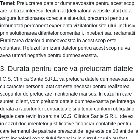
Temei:
Prelucrarea datelor dumneavoastra pentru acest scop
are la baza interesul legitim al [detinatorul website-ului] de a
asigura functionarea corecta a site-ului, precum si pentru a
imbunatati permanent experienta vizitatorilor site-ului, inclusiv
prin solutionarea diferitelor comentarii, intrebari sau reclamatii.
Furnizarea datelor dumneavoastra in acest scop este
voluntara. Refuzul furnizarii datelor pentru acest scop nu va
avea urmari negative pentru dumneavoastra.
3. Durata pentru care va prelucram datele
I.C.S. Clinica Sante S.R.L. va prelucra datele dumneavoastra
cu caracter personal atat cat este necesar pentru realizarea
scopurilor de prelucrare mentionate mai sus. In cazul in care
sunteti client, vom prelucra datele dumneavoastra pe intreaga
durata a raporturilor contractuale si ulterior conform obligatiilor
legale care revin in sarcina I.C.S. Clinica Sante S.R.L. (de ex,
in cazul documentelor justificative financiar-contabile pentru
care termenul de pastrare prevazut de lege este de 10 ani de la
data incheierii exercitiului financiar in cursul caruia au fost