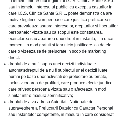
in temeiul interesului legitim al I.C.S. Clinica Sante S.R.L.
sau in temeiul interesului public, cu exceptia cazurilor in
care I.C.S. Clinica Sante S.R.L. poate demonstra ca are
motive legitime si imperioase care justifica prelucarea si
care prevaleaza asupra intereselor, drepturilor si libertatilor
persoanelor vizate sau ca scopul este constatarea,
exercitarea sau apararea unui drept in instanta; - in orice
moment, in mod gratuit si fara nicio justificare, ca datele
care o vizeaza sa fie prelucrate in scop de marketing
direct.
dreptul de a nu fi supus unei decizii individuale
automatedreptul de a nu fi subiectul unei decizii luate
numai pe baza unor activitati de prelucrare automate,
inclusiv crearea de profiluri, care produce efecte juridice
care privesc persoana vizata sau o afecteaza in mod
similar intr-o masura semnificativa;
dreptul de a va adresa Autoritatii Nationale de
supraveghere a Prelucrarii Datelor cu Caracter Personal
sau instantelor competente, in masura in care considerati