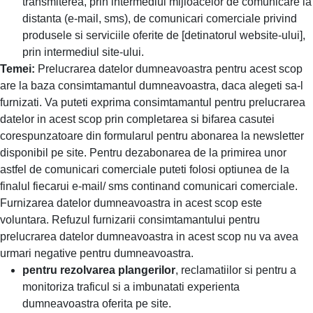
transmiterea, prin intermediul mijloacelor de comunicare la
distanta (e-mail, sms), de comunicari comerciale privind
produsele si serviciile oferite de [detinatorul website-ului],
prin intermediul site-ului.
Temei:
Prelucrarea datelor dumneavoastra pentru acest scop
are la baza consimtamantul dumneavoastra, daca alegeti sa-l
furnizati. Va puteti exprima consimtamantul pentru prelucrarea
datelor in acest scop prin completarea si bifarea casutei
corespunzatoare din formularul pentru abonarea la newsletter
disponibil pe site. Pentru dezabonarea de la primirea unor
astfel de comunicari comerciale puteti folosi optiunea de la
finalul fiecarui e-mail/ sms continand comunicari comerciale.
Furnizarea datelor dumneavoastra in acest scop este
voluntara. Refuzul furnizarii consimtamantului pentru
prelucrarea datelor dumneavoastra in acest scop nu va avea
urmari negative pentru dumneavoastra.
pentru rezolvarea plangerilor
, reclamatiilor si pentru a
monitoriza traficul si a imbunatati experienta
dumneavoastra oferita pe site.