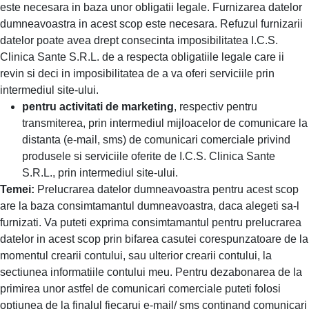
este necesara in baza unor obligatii legale. Furnizarea datelor
dumneavoastra in acest scop este necesara. Refuzul furnizarii
datelor poate avea drept consecinta imposibilitatea I.C.S.
Clinica Sante S.R.L. de a respecta obligatiile legale care ii
revin si deci in imposibilitatea de a va oferi serviciile prin
intermediul site-ului.
pentru activitati de marketing
, respectiv pentru
transmiterea, prin intermediul mijloacelor de comunicare la
distanta (e-mail, sms) de comunicari comerciale privind
produsele si serviciile oferite de I.C.S. Clinica Sante
S.R.L., prin intermediul site-ului.
Temei:
Prelucrarea datelor dumneavoastra pentru acest scop
are la baza consimtamantul dumneavoastra, daca alegeti sa-l
furnizati. Va puteti exprima consimtamantul pentru prelucrarea
datelor in acest scop prin bifarea casutei corespunzatoare de la
momentul crearii contului, sau ulterior crearii contului, la
sectiunea informatiile contului meu. Pentru dezabonarea de la
primirea unor astfel de comunicari comerciale puteti folosi
optiunea de la finalul fiecarui e-mail/ sms continand comunicari