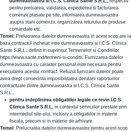
dumneavoastra si I.C.S. Clinica Sante S.R.L.,
respectiv
pentru preluarea, validarea, expedierea si facturarea
comenzii plasate pe site, informarea dumneavoastra
asupra starii comenzii, organizarea returului de produse
comandate etc.
Temei:
Prelucrarea datelor dumneavoastra in acest scop are la
baza contractul incheiat intre dumneavoastra si I.C.S. Clinica
Sante S.R.L., definit in cuprinsul Termenelor si Conditiilor
https://www.sante.md/termeni-si-conditii. Furnizarea datelor
dumneavoastra cu caracter personal este necesara pentru
executarea acestui contract. Refuzul furnizarii datelor poate
avea drept consecinta imposibilitatea derularii raporturilor
contractuale dintre dumneavoastra si I.C.S. Clinica Sante
S.R.L..
pentru indeplinirea obligatiilor legale ce revin I.C.S.
Clinica Sante S.R.L.
in contextul serviciilor prestate prin
intermediul site-ului, inclusiv a obligatiilor in materie
fiscala, precum si in materie de arhivare.
Temei:
Prelucrarea datelor dumneavoastra pentru acest scop