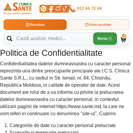
022 66 72 66
Rezultate
Ghid rezultate
0
Meniu
Politica de Confidentialitate
Confidentialitatea datelor dumneavoastra cu caracter personal
reprezinta una dintre preocuparile principale ale I.C.S. Clinica
Sante S.R.L., cu sediul in Str. Ismail, nr. 84, Chișinău,
Republica Moldova, in calitate de operator de date. Acest
document are rolul de a va informa cu privire la prelucrarea
datelor dumneavoastra cu caracter personal, in contextul
utilizarii paginii de internet https://www.sante.md, la care ne
vom referi in continuare cu denumirea "site-ul". Cuprins
Categoriile de date cu caracter personal prelucrate
Scopurile si temeiurile prelucrarii