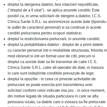
dreptul la stergerea datelor, fara intarzieri nejustificate,
("dreptul de a fi uitat") - se aplica anumite conditii; Este
posibil ca, in urma solicitarii de stergere a datelor, I.C.S.
Clinica Sante S.R.L. sa anonimizeze aceste date (lipsindu-
le astfel de caracterul personal) si sa continue in aceste
conditii prelucrarea pentru scopuri statistice;
dreptul la restrictionarea prelucrarii, in anumite conditii;
dreptul la portabilitatea datelor - dreptul de a primi datele
cu caracter personal intr-o modalitate structurata, folosita in
mod obisnuit si intr-un format usor de citit, precum si
dreptul ca aceste date sa fie transmise de catre I.C.S.
Clinica Sante S.R.L. catre alt operator de date, in masura
in care sunt indeplinite conditiile prevazute de lege;
dreptul la opozitie - in ceea ce priveste activitatile de
prelucrare se poate exercita prin transmiterea unei
solicitari conform celor indicate mai jos; - in orice moment,
din motive legate de situatia particulara in care se afla
persoana vizata, ca datele care o vizeaza sa fie prelucrate