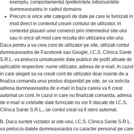
exemplu, comportamentul /preferintele /obisnuintele
dumneavoastra in cadrul domains
Precum si orice alte categorii de date pe care le furnizati in
mod direct in contextul crearii contului de utilizator, in
contextul plasarii unei comenzi prin intermediul site-ului
sau in orice alt mod care rezulta din utilizarea site-ului.
Daca pentru a va crea cont de utilizator pe site, utilizati contul
dumneavoastra de Facebook sau Google, I.C.S. Clinica Sante
S.R.L. va prelucra urmatoarele date publice de profil afisate de
aplicatiile respective: nume utilizator, adresa de e-mail. In cazul
in care alegeti sa va creati cont de utilizator doar inainte de a
finaliza comanda unui produs disponibil pe site, se va solicita
adresa dumneavoastra de e-mail in baza careia va fi creat
automat un cont. In cazul in care nu finalizati comanda, adresa
de e-mail si celelalte date furnizate nu vor fi stocate de I.C.S.
Clinica Sante S.R.L., iar contul creat va fi sters automat.
B. Daca sunteti vizitator al site-ului, I.C.S. Clinica Sante S.R.L.
va prelucra datele dumneavoastra cu caracter personal pe care