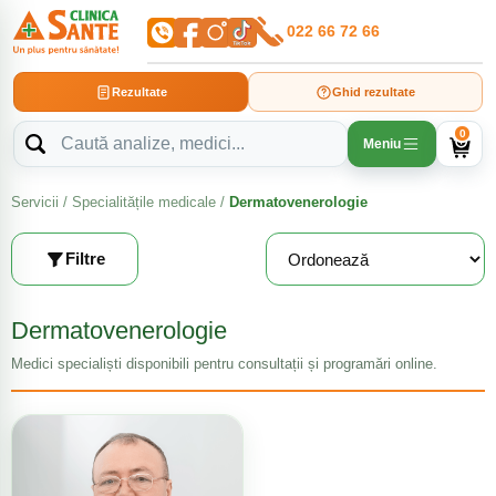
022 66 72 66
Rezultate
Ghid rezultate
0
Meniu
Servicii
/
Specialitățile medicale
/
Dermatovenerologie
Filtre
Dermatovenerologie
Medici specialiști disponibili pentru consultații și programări online.