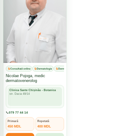
Consultații online
Dermatologie
Dermatovenerologie
Nicolae Pojoga, medic
dermatovenerolog
Clinica Sante Chișinău - Botanica
str. Dacia 49/14
📞
079 77 44 14
Primară
Repetată
450 MDL
400 MDL