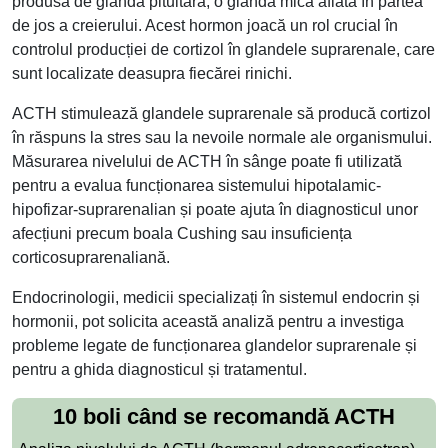
produsă de glanda pituitară, o glandă mică aflată în partea
de jos a creierului. Acest hormon joacă un rol crucial în
controlul producției de cortizol în glandele suprarenale, care
sunt localizate deasupra fiecărei rinichi.
ACTH stimulează glandele suprarenale să producă cortizol
în răspuns la stres sau la nevoile normale ale organismului.
Măsurarea nivelului de ACTH în sânge poate fi utilizată
pentru a evalua funcționarea sistemului hipotalamic-
hipofizar-suprarenalian și poate ajuta în diagnosticul unor
afecțiuni precum boala Cushing sau insuficiența
corticosuprarenaliană.
Endocrinologii, medicii specializați în sistemul endocrin și
hormonii, pot solicita această analiză pentru a investiga
probleme legate de funcționarea glandelor suprarenale și
pentru a ghida diagnosticul și tratamentul.
10 boli când se recomandă ACTH