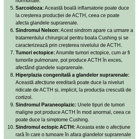
hormonale.
Sarcoidoza:
Această boală inflamatorie poate duce
la creșterea producției de ACTH, ceea ce poate
afecta glandele suprarenale.
Sindromul Nelson:
Acest sindrom apare ca urmare a
tratamentului chirurgical pentru boala Cushing și se
caracterizează prin creșterea nivelului de ACTH.
Tumori ectopice:
Anumite tumori ectopice, cum ar fi
tumorile pulmonare, pot produce ACTH în exces,
afectând glandele suprarenale.
Hiperplazia congenitală a glandelor suprarenale:
Această afecțiune ereditară poate duce la niveluri
ridicate de ACTH și, implicit, la producția crescută de
cortizol.
Sindromul Paraneoplazic:
Unele tipuri de tumori
maligne pot produce ACTH în mod anormal, ceea ce
poate duce la simptome Cushing.
Sindromul ectopic ACTH:
Aceasta este o afecțiune
rară în care o tumoare în afara glandelor suprarenale