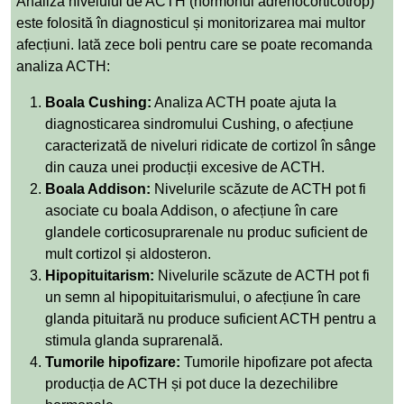
Analiza nivelului de ACTH (hormonul adrenocorticotrop)
este folosită în diagnosticul și monitorizarea mai multor
afecțiuni. Iată zece boli pentru care se poate recomanda
analiza ACTH:
Boala Cushing:
Analiza ACTH poate ajuta la
diagnosticarea sindromului Cushing, o afecțiune
caracterizată de niveluri ridicate de cortizol în sânge
din cauza unei producții excesive de ACTH.
Boala Addison:
Nivelurile scăzute de ACTH pot fi
asociate cu boala Addison, o afecțiune în care
glandele corticosuprarenale nu produc suficient de
mult cortizol și aldosteron.
Hipopituitarism:
Nivelurile scăzute de ACTH pot fi
un semn al hipopituitarismului, o afecțiune în care
glanda pituitară nu produce suficient ACTH pentru a
stimula glanda suprarenală.
Tumorile hipofizare:
Tumorile hipofizare pot afecta
producția de ACTH și pot duce la dezechilibre