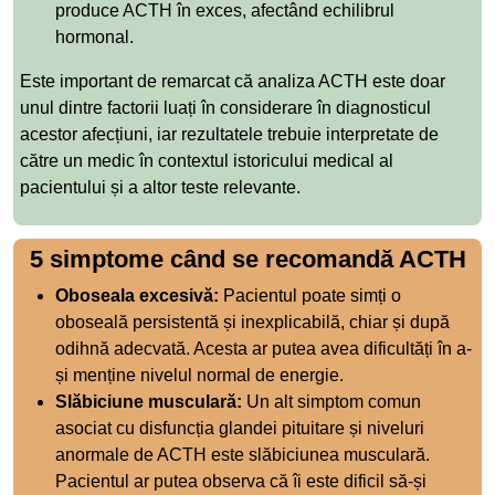
produce ACTH în exces, afectând echilibrul
hormonal.
Este important de remarcat că analiza ACTH este doar
unul dintre factorii luați în considerare în diagnosticul
acestor afecțiuni, iar rezultatele trebuie interpretate de
către un medic în contextul istoricului medical al
pacientului și a altor teste relevante.
5 simptome când se recomandă ACTH
Oboseala excesivă:
Pacientul poate simți o
oboseală persistentă și inexplicabilă, chiar și după
odihnă adecvată. Acesta ar putea avea dificultăți în a-
și menține nivelul normal de energie.
Slăbiciune musculară:
Un alt simptom comun
asociat cu disfuncția glandei pituitare și niveluri
anormale de ACTH este slăbiciunea musculară.
Pacientul ar putea observa că îi este dificil să-și