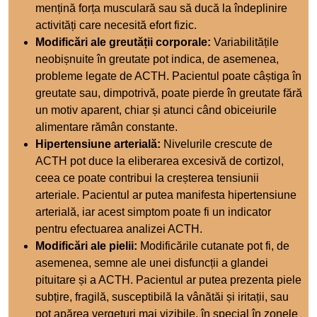
mențină forța musculară sau să ducă la îndeplinire
activități care necesită efort fizic.
Modificări ale greutății corporale:
Variabilitățile
neobișnuite în greutate pot indica, de asemenea,
probleme legate de ACTH. Pacientul poate câștiga în
greutate sau, dimpotrivă, poate pierde în greutate fără
un motiv aparent, chiar și atunci când obiceiurile
alimentare rămân constante.
Hipertensiune arterială:
Nivelurile crescute de
ACTH pot duce la eliberarea excesivă de cortizol,
ceea ce poate contribui la creșterea tensiunii
arteriale. Pacientul ar putea manifesta hipertensiune
arterială, iar acest simptom poate fi un indicator
pentru efectuarea analizei ACTH.
Modificări ale pielii:
Modificările cutanate pot fi, de
asemenea, semne ale unei disfuncții a glandei
pituitare și a ACTH. Pacientul ar putea prezenta piele
subțire, fragilă, susceptibilă la vânătăi și iritații, sau
pot apărea vergeturi mai vizibile, în special în zonele