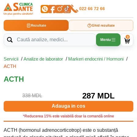
022 66 72 66
Rezultate
Ghid rezultate
0
Meniu
Servicii
/
Analize de laborator
/
Markeri endocrini / Hormoni
/
ACTH
ACTH
287 MDL
338 MDL
Adauga in cos
*Reducerea 15% este valabilă doar la comandă online
ACTH (hormonul adrenocorticotrop) este o substanță