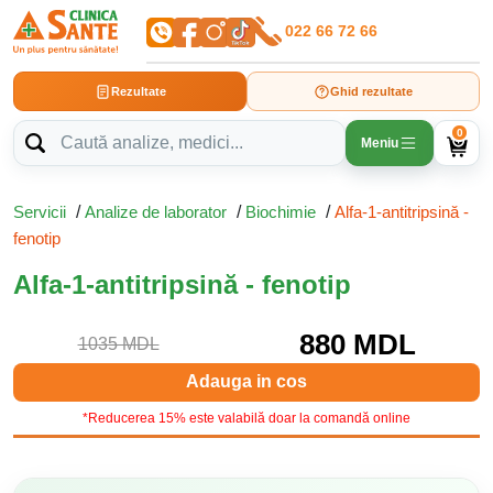
022 66 72 66
Rezultate
Ghid rezultate
0
Meniu
Servicii
/
Analize de laborator
/
Biochimie
/
Alfa-1-antitripsină -
fenotip
Alfa-1-antitripsină - fenotip
880 MDL
1035 MDL
Adauga in cos
*Reducerea 15% este valabilă doar la comandă online