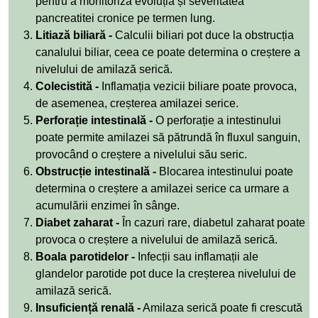
pentru a monitoriza evoluția și severitatea
pancreatitei cronice pe termen lung.
Litiază biliară -
Calculii biliari pot duce la obstrucția
canalului biliar, ceea ce poate determina o creștere a
nivelului de amilază serică.
Colecistită -
Inflamația vezicii biliare poate provoca,
de asemenea, creșterea amilazei serice.
Perforație intestinală -
O perforație a intestinului
poate permite amilazei să pătrundă în fluxul sanguin,
provocând o creștere a nivelului său seric.
Obstrucție intestinală -
Blocarea intestinului poate
determina o creștere a amilazei serice ca urmare a
acumulării enzimei în sânge.
Diabet zaharat -
În cazuri rare, diabetul zaharat poate
provoca o creștere a nivelului de amilază serică.
Boala parotidelor -
Infecții sau inflamații ale
glandelor parotide pot duce la creșterea nivelului de
amilază serică.
Insuficiență renală -
Amilaza serică poate fi crescută