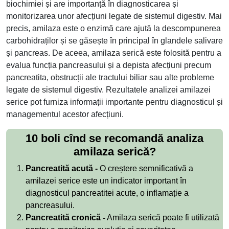
biochimiei și are importanță în diagnosticarea și
monitorizarea unor afecțiuni legate de sistemul digestiv. Mai
precis, amilaza este o enzimă care ajută la descompunerea
carbohidraților și se găsește în principal în glandele salivare
și pancreas. De aceea, amilaza serică este folosită pentru a
evalua funcția pancreasului și a depista afecțiuni precum
pancreatita, obstrucții ale tractului biliar sau alte probleme
legate de sistemul digestiv. Rezultatele analizei amilazei
serice pot furniza informații importante pentru diagnosticul și
managementul acestor afecțiuni.
10 boli cînd se recomandă analiza
amilaza serică?
Pancreatită acută -
O creștere semnificativă a
amilazei serice este un indicator important în
diagnosticul pancreatitei acute, o inflamație a
pancreasului.
Pancreatită cronică -
Amilaza serică poate fi utilizată