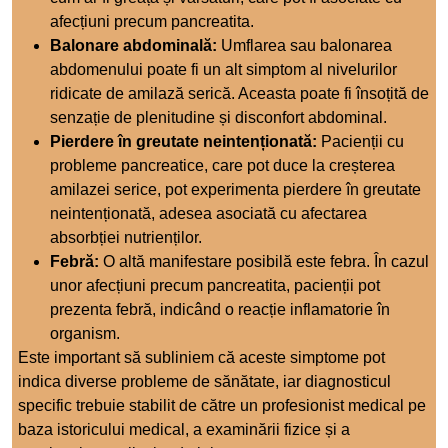
afecțiuni precum pancreatita.
Balonare abdominală:
Umflarea sau balonarea
abdomenului poate fi un alt simptom al nivelurilor
ridicate de amilază serică. Aceasta poate fi însoțită de
senzație de plenitudine și disconfort abdominal.
Pierdere în greutate neintenționată:
Pacienții cu
probleme pancreatice, care pot duce la creșterea
amilazei serice, pot experimenta pierdere în greutate
neintenționată, adesea asociată cu afectarea
absorbției nutrienților.
Febră:
O altă manifestare posibilă este febra. În cazul
unor afecțiuni precum pancreatita, pacienții pot
prezenta febră, indicând o reacție inflamatorie în
organism.
Este important să subliniem că aceste simptome pot
indica diverse probleme de sănătate, iar diagnosticul
specific trebuie stabilit de către un profesionist medical pe
baza istoricului medical, a examinării fizice și a