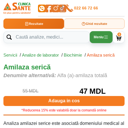
022 66 72 66
Rezultate
Ghid rezultate
0
Meniu
Servicii
/
Analize de laborator
/
Biochimie
/
Amilaza serică
Amilaza serică
Denumire alternativă:
Alfa (a)-amilaza totală
47 MDL
55 MDL
Adauga in cos
*Reducerea 15% este valabilă doar la comandă online
Analiza amilazei serice este asociată domeniului medical al