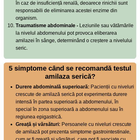
în caz de insuficiență renală, deoarece rinichii sunt
responsabili de eliminarea acestei enzime din
organism.
Traumatisme abdominale -
Leziunile sau vătămările
la nivelul abdomenului pot provoca eliberarea
amilazei în sânge, determinând o creștere a nivelului
seric.
5 simptome când se recomandă testul
amilaza serică?
Durere abdominală superioară:
Pacienții cu niveluri
crescute de amilază serică pot experimenta durere
intensă în partea superioară a abdomenului, în
special în zona superioară a abdomenului sau în
regiunea epigastrică.
Greață și vărsături:
Persoanele cu niveluri crescute
de amilază pot prezenta simptome gastrointestinale,
cum ar fi greață și vărsături, care pot fi asociate cu