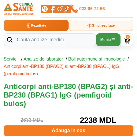
022 66 72 66
Rezultate
Ghid rezultate
0
Meniu
Servicii
/
Analize de laborator
/
Boli autoimune și imunologie
/
Anticorpi anti-BP180 (BPAG2) și anti-BP230 (BPAG1) IgG
(pemfigoid bulos)
Anticorpi anti-BP180 (BPAG2) și anti-
BP230 (BPAG1) IgG (pemfigoid
bulos)
2238 MDL
2633 MDL
Adauga in cos