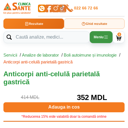
022 66 72 66
Rezultate
Ghid rezultate
0
Meniu
Servicii
/
Analize de laborator
/
Boli autoimune și imunologie
/
Anticorpi anti-celulă parietală gastrică
Anticorpi anti-celulă parietală
gastrică
352 MDL
414 MDL
Adauga in cos
*Reducerea 15% este valabilă doar la comandă online