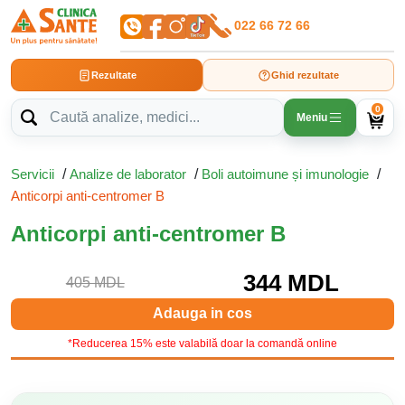
022 66 72 66
Rezultate
Ghid rezultate
0
Meniu
Servicii
/
Analize de laborator
/
Boli autoimune și imunologie
/
Anticorpi anti-centromer B
Anticorpi anti-centromer B
344 MDL
405 MDL
Adauga in cos
*Reducerea 15% este valabilă doar la comandă online