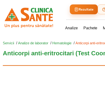
Rezultate
Analize
Pachete
M
Servicii
/
Analize de laborator
/
Hematologie
/
Anticorpi anti-eritr
Anticorpi anti-eritrocitari (Test Co