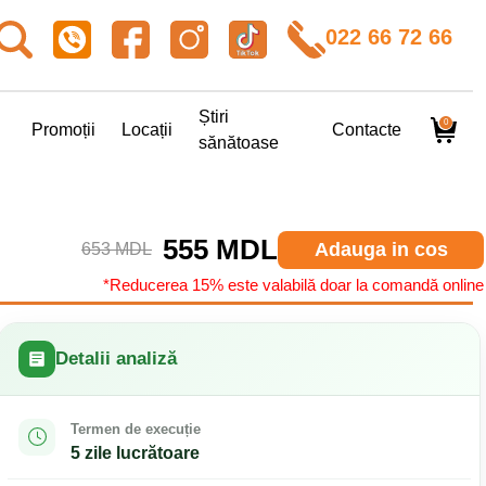
022 66 72 66
Știri
0
Promoții
Locații
Contacte
sănătoase
555 MDL
Adauga in cos
653 MDL
*Reducerea 15% este valabilă doar la comandă online
Detalii analiză
Termen de execuție
5 zile lucrătoare