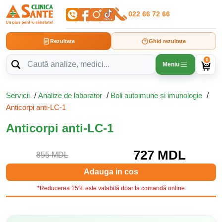
022 66 72 66
Rezultate
Ghid rezultate
0
Meniu
Servicii
/
Analize de laborator
/
Boli autoimune și imunologie
/
Anticorpi anti-LC-1
Anticorpi anti-LC-1
727 MDL
855 MDL
Adauga in cos
*Reducerea 15% este valabilă doar la comandă online