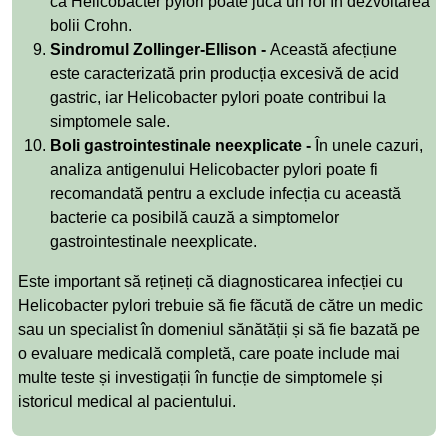
că Helicobacter pylori poate juca un rol în dezvoltarea
bolii Crohn.
Sindromul Zollinger-Ellison -
Această afecțiune
este caracterizată prin producția excesivă de acid
gastric, iar Helicobacter pylori poate contribui la
simptomele sale.
Boli gastrointestinale neexplicate -
În unele cazuri,
analiza antigenului Helicobacter pylori poate fi
recomandată pentru a exclude infecția cu această
bacterie ca posibilă cauză a simptomelor
gastrointestinale neexplicate.
Este important să rețineți că diagnosticarea infecției cu
Helicobacter pylori trebuie să fie făcută de către un medic
sau un specialist în domeniul sănătății și să fie bazată pe
o evaluare medicală completă, care poate include mai
multe teste și investigații în funcție de simptomele și
istoricul medical al pacientului.