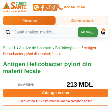
022 66 72 66
Rezultate
Ghid rezultate
0
Meniu
Servicii
/
Analize de laborator
/
Boli infecțioase
/
Antigen
Helicobacter pylori din materii fecale
Antigen Helicobacter pylori din
materii fecale
213 MDL
250 MDL
Adauga in cos
*Reducerea 15% este valabilă doar la comandă online