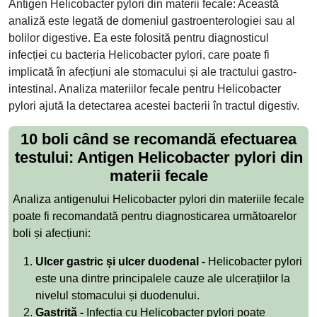
Antigen Helicobacter pylori din materii fecale: Această
analiză este legată de domeniul gastroenterologiei sau al
bolilor digestive. Ea este folosită pentru diagnosticul
infecției cu bacteria Helicobacter pylori, care poate fi
implicată în afecțiuni ale stomacului și ale tractului gastro-
intestinal. Analiza materiilor fecale pentru Helicobacter
pylori ajută la detectarea acestei bacterii în tractul digestiv.
10 boli când se recomandă efectuarea
testului: Antigen Helicobacter pylori din
materii fecale
Analiza antigenului Helicobacter pylori din materiile fecale
poate fi recomandată pentru diagnosticarea următoarelor
boli și afecțiuni:
Ulcer gastric și ulcer duodenal -
Helicobacter pylori
este una dintre principalele cauze ale ulcerațiilor la
nivelul stomacului și duodenului.
Gastrită -
Infecția cu Helicobacter pylori poate