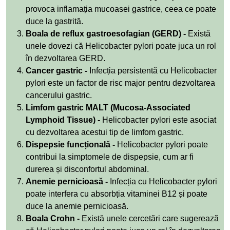
provoca inflamația mucoasei gastrice, ceea ce poate
duce la gastrită.
Boala de reflux gastroesofagian (GERD) -
Există
unele dovezi că Helicobacter pylori poate juca un rol
în dezvoltarea GERD.
Cancer gastric -
Infecția persistentă cu Helicobacter
pylori este un factor de risc major pentru dezvoltarea
cancerului gastric.
Limfom gastric MALT (Mucosa-Associated
Lymphoid Tissue) -
Helicobacter pylori este asociat
cu dezvoltarea acestui tip de limfom gastric.
Dispepsie funcțională -
Helicobacter pylori poate
contribui la simptomele de dispepsie, cum ar fi
durerea și disconfortul abdominal.
Anemie pernicioasă -
Infecția cu Helicobacter pylori
poate interfera cu absorbția vitaminei B12 și poate
duce la anemie pernicioasă.
Boala Crohn -
Există unele cercetări care sugerează