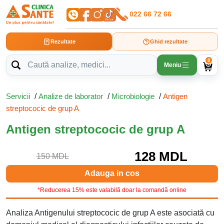
022 66 72 66
Rezultate
Ghid rezultate
0
Meniu
Servicii
/
Analize de laborator
/
Microbiologie
/
Antigen
streptococic de grup A
Antigen streptococic de grup A
128 MDL
150 MDL
Adauga in cos
*Reducerea 15% este valabilă doar la comandă online
Analiza Antigenului streptococic de grup A este asociată cu