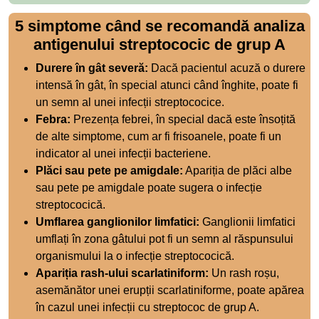
5 simptome când se recomandă analiza
antigenului streptococic de grup A
Durere în gât severă:
Dacă pacientul acuză o durere
intensă în gât, în special atunci când înghite, poate fi
un semn al unei infecții streptococice.
Febra:
Prezența febrei, în special dacă este însoțită
de alte simptome, cum ar fi frisoanele, poate fi un
indicator al unei infecții bacteriene.
Plăci sau pete pe amigdale:
Apariția de plăci albe
sau pete pe amigdale poate sugera o infecție
streptococică.
Umflarea ganglionilor limfatici:
Ganglionii limfatici
umflați în zona gâtului pot fi un semn al răspunsului
organismului la o infecție streptococică.
Apariția rash-ului scarlatiniform:
Un rash roșu,
asemănător unei erupții scarlatiniforme, poate apărea
în cazul unei infecții cu streptococ de grup A.