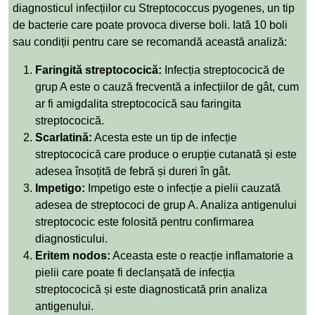
diagnosticul infecțiilor cu Streptococcus pyogenes, un tip
de bacterie care poate provoca diverse boli. Iată 10 boli
sau condiții pentru care se recomandă această analiză:
Faringită streptococică:
Infecția streptococică de
grup A este o cauză frecventă a infecțiilor de gât, cum
ar fi amigdalita streptococică sau faringita
streptococică.
Scarlatină:
Acesta este un tip de infecție
streptococică care produce o erupție cutanată și este
adesea însoțită de febră și dureri în gât.
Impetigo:
Impetigo este o infecție a pielii cauzată
adesea de streptococi de grup A. Analiza antigenului
streptococic este folosită pentru confirmarea
diagnosticului.
Eritem nodos:
Aceasta este o reacție inflamatorie a
pielii care poate fi declanșată de infecția
streptococică și este diagnosticată prin analiza
antigenului.