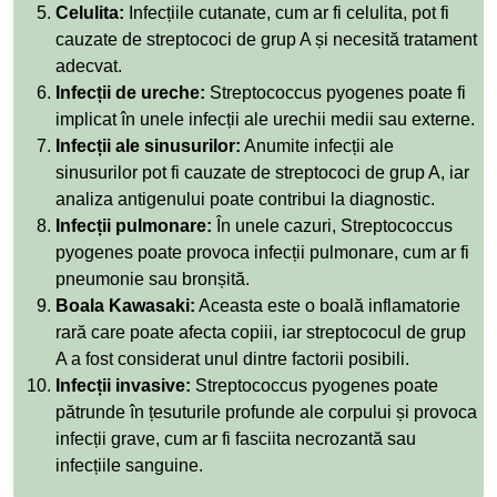
Celulita:
Infecțiile cutanate, cum ar fi celulita, pot fi
cauzate de streptococi de grup A și necesită tratament
adecvat.
Infecții de ureche:
Streptococcus pyogenes poate fi
implicat în unele infecții ale urechii medii sau externe.
Infecții ale sinusurilor:
Anumite infecții ale
sinusurilor pot fi cauzate de streptococi de grup A, iar
analiza antigenului poate contribui la diagnostic.
Infecții pulmonare:
În unele cazuri, Streptococcus
pyogenes poate provoca infecții pulmonare, cum ar fi
pneumonie sau bronșită.
Boala Kawasaki:
Aceasta este o boală inflamatorie
rară care poate afecta copiii, iar streptococul de grup
A a fost considerat unul dintre factorii posibili.
Infecții invasive:
Streptococcus pyogenes poate
pătrunde în țesuturile profunde ale corpului și provoca
infecții grave, cum ar fi fasciita necrozantă sau
infecțiile sanguine.