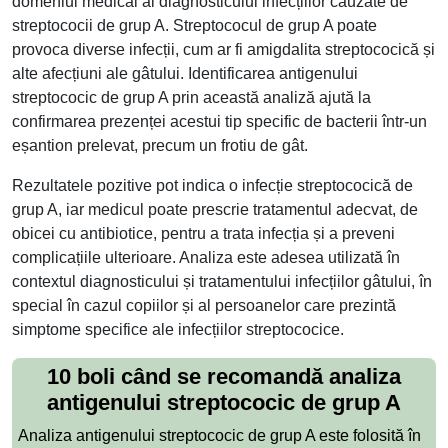
domeniul medical al diagnosticului infecțiilor cauzate de
streptococii de grup A. Streptococul de grup A poate
provoca diverse infecții, cum ar fi amigdalita streptococică și
alte afecțiuni ale gâtului. Identificarea antigenului
streptococic de grup A prin această analiză ajută la
confirmarea prezenței acestui tip specific de bacterii într-un
eșantion prelevat, precum un frotiu de gât.
Rezultatele pozitive pot indica o infecție streptococică de
grup A, iar medicul poate prescrie tratamentul adecvat, de
obicei cu antibiotice, pentru a trata infecția și a preveni
complicațiile ulterioare. Analiza este adesea utilizată în
contextul diagnosticului și tratamentului infecțiilor gâtului, în
special în cazul copiilor și al persoanelor care prezintă
simptome specifice ale infecțiilor streptococice.
10 boli când se recomandă analiza
antigenului streptococic de grup A
Analiza antigenului streptococic de grup A este folosită în