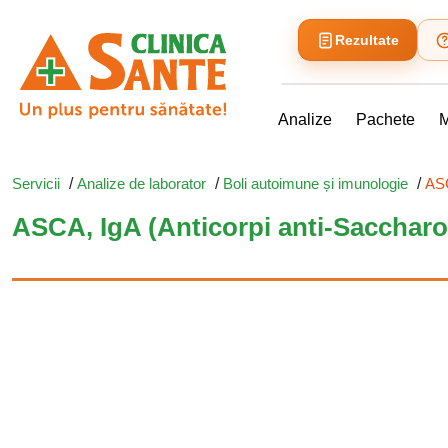
Rezultate
Analize
Pachete
M
Servicii
/
Analize de laborator
/
Boli autoimune și imunologie
/
ASC
ASCA, IgA (Anticorpi anti-Saccharo