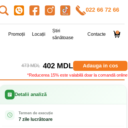
022 66 72 66
Știri
0
Promoții
Locații
Contacte
sănătoase
402 MDL
Adauga in cos
473 MDL
*Reducerea 15% este valabilă doar la comandă online
Detalii analiză
Termen de execuție
7 zile lucrătoare