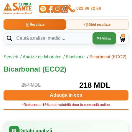
022 66 72 66
Rezultate
Ghid rezultate
0
Meniu
Servicii
/
Analize de laborator
/
Biochimie
/
Bicarbonat (ECO2)
Bicarbonat (ECO2)
218 MDL
257 MDL
Adauga in cos
*Reducerea 15% este valabilă doar la comandă online
Detalii analiză