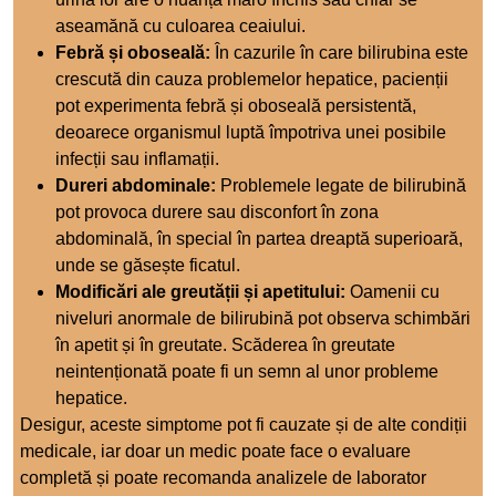
aseamănă cu culoarea ceaiului.
Febră și oboseală:
În cazurile în care bilirubina este
crescută din cauza problemelor hepatice, pacienții
pot experimenta febră și oboseală persistentă,
deoarece organismul luptă împotriva unei posibile
infecții sau inflamații.
Dureri abdominale:
Problemele legate de bilirubină
pot provoca durere sau disconfort în zona
abdominală, în special în partea dreaptă superioară,
unde se găsește ficatul.
Modificări ale greutății și apetitului:
Oamenii cu
niveluri anormale de bilirubină pot observa schimbări
în apetit și în greutate. Scăderea în greutate
neintenționată poate fi un semn al unor probleme
hepatice.
Desigur, aceste simptome pot fi cauzate și de alte condiții
medicale, iar doar un medic poate face o evaluare
completă și poate recomanda analizele de laborator