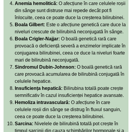
Anemia hemolitică:
O afecțiune în care celulele roșii
din sânge sunt distruse mai repede decât pot fi
înlocuite, ceea ce poate duce la creșterea bilirubinei.
Boala Gilbert:
Este o afecțiune genetică care duce la
niveluri crescute de bilirubină neconjugată în sânge.
Boala Crigler-Najjar:
O boală genetică rară care
provoacă o deficiență severă a enzimelor implicate în
conjugarea bilirubinei, ceea ce duce la niveluri foarte
mari de bilirubină neconjugată.
Sindromul Dubin-Johnson:
O boală genetică rară
care provoacă acumularea de bilirubină conjugată în
celulele hepatice.
Insuficiența hepatică:
Bilirubina totală poate crește
semnificativ în cazul insuficienței hepatice avansate.
Hemoliza intravasculară:
O afecțiune în care
celulele roșii din sânge se distrug în fluxul sanguin,
ceea ce poate duce la creșterea bilirubinei.
Sarcina:
Nivelele de bilirubină totală pot crește în
timpul sarcinii din cauza schimbărilor hormonale și a