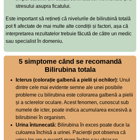
stresului asupra ficatului.
Este important să rețineți că nivelurile de bilirubină totală
pot fi afectate de mai multe alte condiții și factori, așa că
interpretarea rezultatelor trebuie făcută de către un medic
sau specialist în domeniu.
5 simptome când se recomandă
Bilirubina totala
Icterus (colorație galbenă a pielii și ochilor):
Unul
dintre cele mai evidente semne ale unei posibile
probleme cu bilirubina este colorarea galbenă a pielii
și a sclerelor oculare. Acest fenomen, cunoscut sub
numele de icter, poate indica acumularea excesivă a
bilirubinei în organism.
Urina întunecată:
Bilirubina în exces poate duce la
culoarea închisă a urinei. Pacienții pot observa că
urina lor are o nuanță maro închis sau chiar se