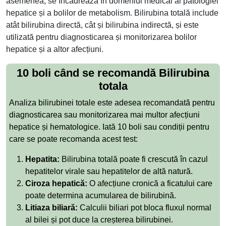
asemenea, se încadrează în domeniul medical al patologiei
hepatice și a bolilor de metabolism. Bilirubina totală include
atât bilirubina directă, cât și bilirubina indirectă, și este
utilizată pentru diagnosticarea și monitorizarea bolilor
hepatice și a altor afecțiuni.
10 boli când se recomandă Bilirubina
totala
Analiza bilirubinei totale este adesea recomandată pentru
diagnosticarea sau monitorizarea mai multor afecțiuni
hepatice și hematologice. Iată 10 boli sau condiții pentru
care se poate recomanda acest test:
Hepatita:
Bilirubina totală poate fi crescută în cazul
hepatitelor virale sau hepatitelor de altă natură.
Ciroza hepatică:
O afecțiune cronică a ficatului care
poate determina acumularea de bilirubină.
Litiaza biliară:
Calculii biliari pot bloca fluxul normal
al bilei și pot duce la creșterea bilirubinei.