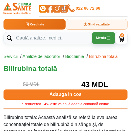
022 66 72 66
Rezultate
Ghid rezultate
0
Meniu
Servicii
/
Analize de laborator
/
Biochimie
/
Bilirubina totală
Bilirubina totală
43 MDL
50 MDL
Adauga in cos
*Reducerea 14% este valabilă doar la comandă online
Bilirubina totala: Această analiză se referă la evaluarea
concentrației totale de bilirubină din sânge și, de