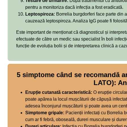
Testare de urmărire:
După tratamentul cu antibioti
pentru a monitoriza dacă infecția a fost eradicată.
Leptospiroza:
Borrelia burgdorferi face parte din a
cauzează leptospiroza. Analiza IgG poate fi folosită 
Este important de menționat că diagnosticul și interpret
efectuate de către un medic sau specialist în boli infecț
funcție de evoluția bolii și de interpretarea clinică a cazu
5 simptome când se recomandă an
LATO): An
Erupție cutanată caracteristică:
O erupție circula
poate apărea la locul mușcăturii de căpușă infectat
adesea înconjurul mușcăturii și poate avea un cent
Simptome gripale:
Pacienții infectați cu Borrelia
cum ar fi febră, oboseală, dureri musculare și durer
Dureri articulare:
Infecția cu Borrelia burgdorferi p