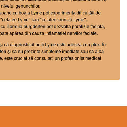
 nivelul genunchilor.
oane cu boala Lyme pot experimenta dificultăți de
"cefalee Lyme" sau "cefalee cronică Lyme".
i cu Borrelia burgdorferi pot dezvolta paralizie facială,
ate apărea din cauza inflamației nervilor faciale.
 și că diagnosticul bolii Lyme este adesea complex. În
rferi și să nu prezinte simptome imediate sau să aibă
 este crucial să consulteți un profesionist medical