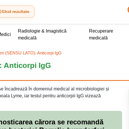
Ghid rezultate
Radiologie & Imagistică
Recuperare
edici
medicală
medicală
feri (SENSU LATO): Anticorpi IgG
 Anticorpi IgG
e încadrează în domeniul medical al microbiologiei și
boala Lyme, iar testul pentru anticorpii IgG vizează
agnosticarea cărora se recomandă