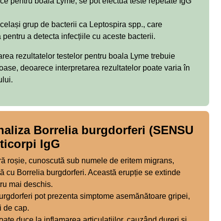
ce pentru boala Lyme, se pot efectua teste repetate IgG
celași grup de bacterii ca Leptospira spp., care
pentru a detecta infecțiile cu aceste bacterii.
area rezultatelor testelor pentru boala Lyme trebuie
ioase, deoarece interpretarea rezultatelor poate varia în
lui.
aliza Borrelia burgdorferi (SENSU
ticorpi IgG
ră roșie, cunoscută sub numele de eritem migrans,
ă cu Borrelia burgdorferi. Această erupție se extinde
ru mai deschis.
 burgdorferi pot prezenta simptome asemănătoare gripei,
i de cap.
oate duce la inflamarea articulațiilor, cauzând dureri și