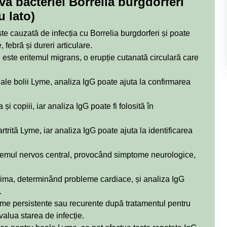
va bacteriei Borrelia burgdorferi
u lato)
e cauzată de infecția cu Borrelia burgdorferi și poate
 febră și dureri articulare.
este eritemul migrans, o erupție cutanată circulară care
i ale bolii Lyme, analiza IgG poate ajuta la confirmarea
i copiii, iar analiza IgG poate fi folosită în
trită Lyme, iar analiza IgG poate ajuta la identificarea
stemul nervos central, provocând simptome neurologice,
ima, determinând probleme cardiace, și analiza IgG
.
me persistente sau recurente după tratamentul pentru
valua starea de infecție.