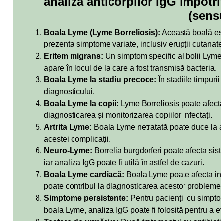
analiza anticorpilor IgG împotri
(sens
Boala Lyme (Lyme Borreliosis):
Această boală est
prezenta simptome variate, inclusiv erupții cutanate,
Eritem migrans:
Un simptom specific al bolii Lyme 
apare în locul de la care a fost transmisă bacteria.
Boala Lyme la stadiu precoce:
În stadiile timpuri
diagnosticului.
Boala Lyme la copii:
Lyme Borreliosis poate afecta ș
diagnosticarea și monitorizarea copiilor infectați.
Artrita Lyme:
Boala Lyme netratată poate duce la ar
acestei complicații.
Neuro-Lyme:
Borrelia burgdorferi poate afecta si
iar analiza IgG poate fi utilă în astfel de cazuri.
Boala Lyme cardiacă:
Boala Lyme poate afecta in
poate contribui la diagnosticarea acestor probleme
Simptome persistente:
Pentru pacienții cu simpto
boala Lyme, analiza IgG poate fi folosită pentru a e