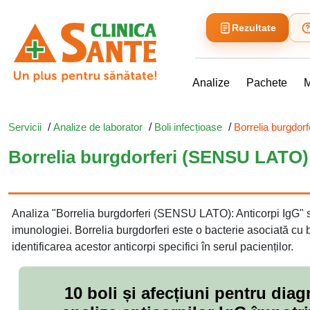
Rezultate
Analize
Pachete
M
Servicii
/
Analize de laborator
/
Boli infecțioase
/
Borrelia burgdor
Borrelia burgdorferi (SENSU LATO):
Analiza "Borrelia burgdorferi (SENSU LATO): Anticorpi IgG" s
imunologiei. Borrelia burgdorferi este o bacterie asociată cu 
identificarea acestor anticorpi specifici în serul pacienților.
10 boli și afecțiuni pentru di