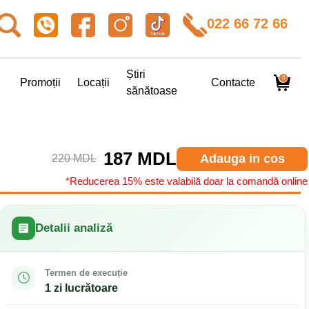
022 66 72 66
Știri
0
Promoții
Locații
Contacte
sănătoase
187 MDL
Adauga in cos
220 MDL
*Reducerea 15% este valabilă doar la comandă online
Detalii analiză
Termen de execuție
1 zi lucrătoare