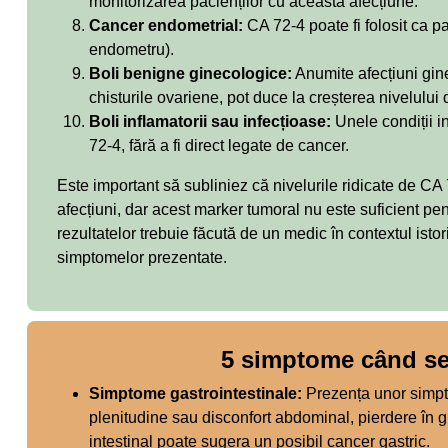
monitorizarea pacienților cu această afecțiune.
Cancer endometrial:
CA 72-4 poate fi folosit ca p
endometru).
Boli benigne ginecologice:
Anumite afecțiuni gin
chisturile ovariene, pot duce la creșterea nivelului
Boli inflamatorii sau infecțioase:
Unele condiții in
72-4, fără a fi direct legate de cancer.
Este important să subliniez că nivelurile ridicate de CA 
afecțiuni, dar acest marker tumoral nu este suficient pe
rezultatelor trebuie făcută de un medic în contextul istori
simptomelor prezentate.
5 simptome când s
Simptome gastrointestinale:
Prezența unor simpt
plenitudine sau disconfort abdominal, pierdere în gre
intestinal poate sugera un posibil cancer gastric.