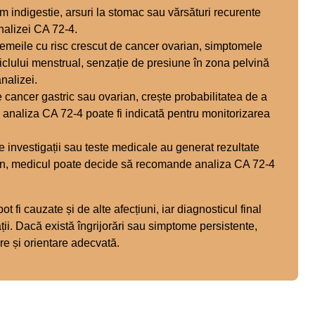
 indigestie, arsuri la stomac sau vărsături recurente
nalizei CA 72-4.
emeile cu risc crescut de cancer ovarian, simptomele
 ciclului menstrual, senzație de presiune în zona pelvină
nalizei.
e cancer gastric sau ovarian, crește probabilitatea de a
i, analiza CA 72-4 poate fi indicată pentru monitorizarea
 investigații sau teste medicale au generat rezultate
ian, medicul poate decide să recomande analiza CA 72-4
fi cauzate și de alte afecțiuni, iar diagnosticul final
ății. Dacă există îngrijorări sau simptome persistente,
re și orientare adecvată.