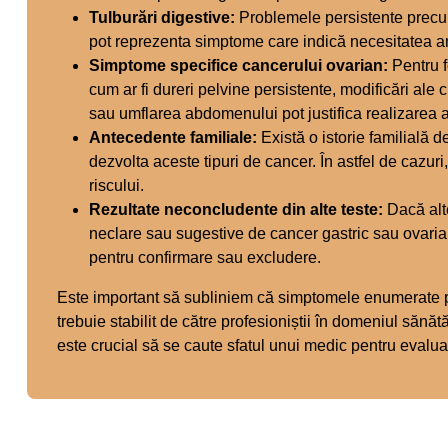
Tulburări digestive:
Problemele persistente precum
pot reprezenta simptome care indică necesitatea a
Simptome specifice cancerului ovarian:
Pentru f
cum ar fi dureri pelvine persistente, modificări ale
sau umflarea abdomenului pot justifica realizarea a
Antecedente familiale:
Există o istorie familială d
dezvolta aceste tipuri de cancer. În astfel de cazur
riscului.
Rezultate neconcludente din alte teste:
Dacă alte
neclare sau sugestive de cancer gastric sau ovar
pentru confirmare sau excludere.
Este important să subliniem că simptomele enumerate pot 
trebuie stabilit de către profesioniștii în domeniul sănăt
este crucial să se caute sfatul unui medic pentru evalua