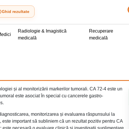
Ghid rezultate
Radiologie & Imagistică
Recuperare
edici
medicală
medicală
giei și al monitorizării markerilor tumorali. CA 72-4 este un
umoral este asociat în special cu cancerele gastro-
s.
 diagnosticarea, monitorizarea și evaluarea răspunsului la
, este important să subliniem că un rezultat pozitiv pentru CA
; este necesară o evaluare clinică și investigații suplimentare.