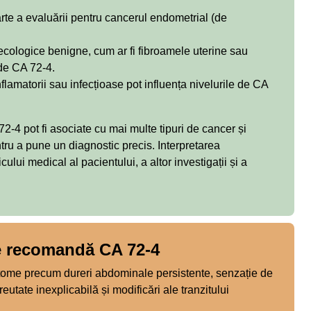
arte a evaluării pentru cancerul endometrial (de
ecologice benigne, cum ar fi fibroamele uterine sau
 de CA 72-4.
flamatorii sau infecțioase pot influența nivelurile de CA
72-4 pot fi asociate cu mai multe tipuri de cancer și
ntru a pune un diagnostic precis. Interpretarea
cului medical al pacientului, a altor investigații și a
e recomandă CA 72-4
ome precum dureri abdominale persistente, senzație de
utate inexplicabilă și modificări ale tranzitului