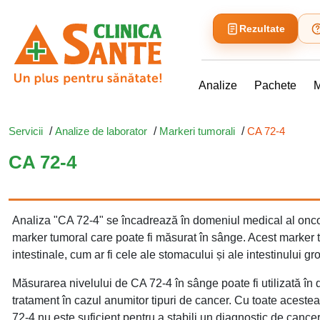
Rezultate
Analize
Pachete
M
Servicii
/
Analize de laborator
/
Markeri tumorali
/
CA 72-4
CA 72-4
Analiza "CA 72-4" se încadrează în domeniul medical al oncolo
marker tumoral care poate fi măsurat în sânge. Acest marker t
intestinale, cum ar fi cele ale stomacului și ale intestinului gro
Măsurarea nivelului de CA 72-4 în sânge poate fi utilizată în
tratament în cazul anumitor tipuri de cancer. Cu toate acestea
72-4 nu este suficient pentru a stabili un diagnostic de cancer