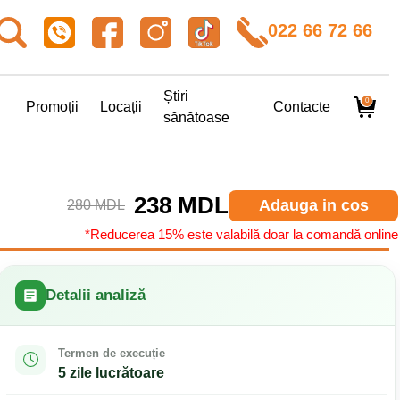
022 66 72 66
Știri
0
Promoții
Locații
Contacte
sănătoase
238 MDL
Adauga in cos
280 MDL
*Reducerea 15% este valabilă doar la comandă online
Detalii analiză
Termen de execuție
5 zile lucrătoare