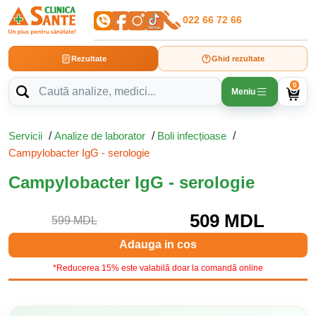
022 66 72 66
Rezultate
Ghid rezultate
0
Meniu
Servicii
/
Analize de laborator
/
Boli infecțioase
/
Campylobacter IgG - serologie
Campylobacter IgG - serologie
509 MDL
599 MDL
Adauga in cos
*Reducerea 15% este valabilă doar la comandă online