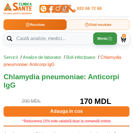
022 66 72 66
Rezultate
Ghid rezultate
0
Meniu
Servicii
/
Analize de laborator
/
Boli infecțioase
/
Chlamydia
pneumoniae: Anticorpi IgG
Chlamydia pneumoniae: Anticorpi
IgG
170 MDL
200 MDL
Adauga in cos
*Reducerea 15% este valabilă doar la comandă online