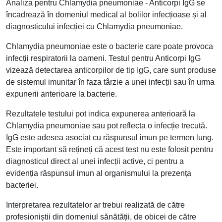
Analiza pentru Chlamydia pneumoniae - Anticorpi IgG se
încadrează în domeniul medical al bolilor infecțioase și al
diagnosticului infecției cu Chlamydia pneumoniae.
Chlamydia pneumoniae este o bacterie care poate provoca
infecții respiratorii la oameni. Testul pentru Anticorpi IgG
vizează detectarea anticorpilor de tip IgG, care sunt produse
de sistemul imunitar în faza târzie a unei infecții sau în urma
expunerii anterioare la bacterie.
Rezultatele testului pot indica expunerea anterioară la
Chlamydia pneumoniae sau pot reflecta o infecție trecută.
IgG este adesea asociat cu răspunsul imun pe termen lung.
Este important să rețineți că acest test nu este folosit pentru
diagnosticul direct al unei infecții active, ci pentru a
evidenția răspunsul imun al organismului la prezența
bacteriei.
Interpretarea rezultatelor ar trebui realizată de către
profesioniștii din domeniul sănătății, de obicei de către