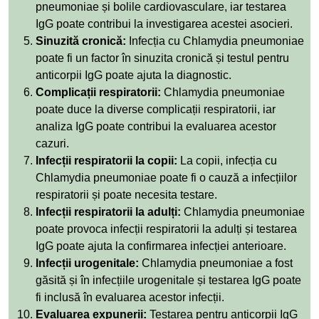
pneumoniae și bolile cardiovasculare, iar testarea
IgG poate contribui la investigarea acestei asocieri.
Sinuzită cronică:
Infecția cu Chlamydia pneumoniae
poate fi un factor în sinuzita cronică și testul pentru
anticorpii IgG poate ajuta la diagnostic.
Complicații respiratorii:
Chlamydia pneumoniae
poate duce la diverse complicații respiratorii, iar
analiza IgG poate contribui la evaluarea acestor
cazuri.
Infecții respiratorii la copii:
La copii, infecția cu
Chlamydia pneumoniae poate fi o cauză a infecțiilor
respiratorii și poate necesita testare.
Infecții respiratorii la adulți:
Chlamydia pneumoniae
poate provoca infecții respiratorii la adulți și testarea
IgG poate ajuta la confirmarea infecției anterioare.
Infecții urogenitale:
Chlamydia pneumoniae a fost
găsită și în infecțiile urogenitale și testarea IgG poate
fi inclusă în evaluarea acestor infecții.
Evaluarea expunerii:
Testarea pentru anticorpii IgG