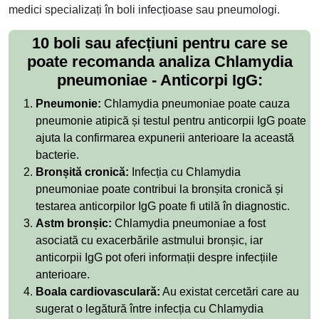
medici specializați în boli infecțioase sau pneumologi.
10 boli sau afecțiuni pentru care se
poate recomanda analiza Chlamydia
pneumoniae - Anticorpi IgG:
Pneumonie:
Chlamydia pneumoniae poate cauza
pneumonie atipică și testul pentru anticorpii IgG poate
ajuta la confirmarea expunerii anterioare la această
bacterie.
Bronșită cronică:
Infecția cu Chlamydia
pneumoniae poate contribui la bronșita cronică și
testarea anticorpilor IgG poate fi utilă în diagnostic.
Astm bronșic:
Chlamydia pneumoniae a fost
asociată cu exacerbările astmului bronșic, iar
anticorpii IgG pot oferi informații despre infecțiile
anterioare.
Boala cardiovasculară:
Au existat cercetări care au
sugerat o legătură între infecția cu Chlamydia