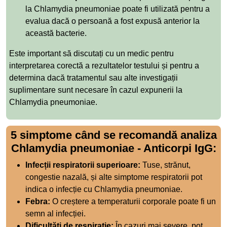
la Chlamydia pneumoniae poate fi utilizată pentru a
evalua dacă o persoană a fost expusă anterior la
această bacterie.
Este important să discutați cu un medic pentru
interpretarea corectă a rezultatelor testului și pentru a
determina dacă tratamentul sau alte investigații
suplimentare sunt necesare în cazul expunerii la
Chlamydia pneumoniae.
5 simptome când se recomandă analiza
Chlamydia pneumoniae - Anticorpi IgG:
Infecții respiratorii superioare:
Tuse, strănut,
congestie nazală, și alte simptome respiratorii pot
indica o infecție cu Chlamydia pneumoniae.
Febra:
O creștere a temperaturii corporale poate fi un
semn al infecției.
Dificultăți de respirație:
În cazuri mai severe, pot