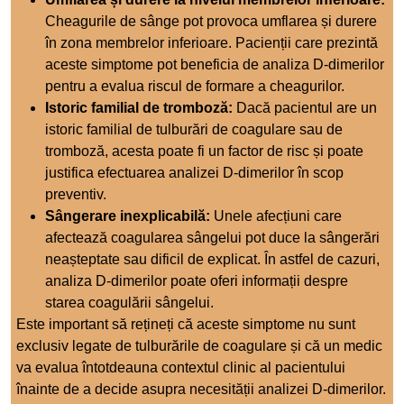
Cheagurile de sânge pot provoca umflarea și durere
în zona membrelor inferioare. Pacienții care prezintă
aceste simptome pot beneficia de analiza D-dimerilor
pentru a evalua riscul de formare a cheagurilor.
Istoric familial de tromboză:
Dacă pacientul are un
istoric familial de tulburări de coagulare sau de
tromboză, acesta poate fi un factor de risc și poate
justifica efectuarea analizei D-dimerilor în scop
preventiv.
Sângerare inexplicabilă:
Unele afecțiuni care
afectează coagularea sângelui pot duce la sângerări
neașteptate sau dificil de explicat. În astfel de cazuri,
analiza D-dimerilor poate oferi informații despre
starea coagulării sângelui.
Este important să rețineți că aceste simptome nu sunt
exclusiv legate de tulburările de coagulare și că un medic
va evalua întotdeauna contextul clinic al pacientului
înainte de a decide asupra necesității analizei D-dimerilor.