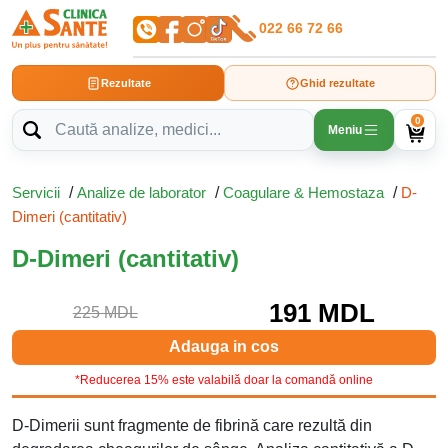
022 66 72 66
Rezultate
Ghid rezultate
0
Meniu
Servicii
/
Analize de laborator
/
Coagulare & Hemostaza
/
D-
Dimeri (cantitativ)
D-Dimeri (cantitativ)
191 MDL
225 MDL
Adauga in cos
*Reducerea 15% este valabilă doar la comandă online
D-Dimerii sunt fragmente de fibrină care rezultă din