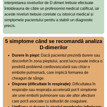
interpretarea nivelurilor de D-dimeri trebuie efectuate
întotdeauna de către un profesionist medical calificat, iar
aceste niveluri trebuie corelate cu istoricul medical și
simptomele pacientului pentru a stabili un diagnostic
precis.
5 simptome când se recomandă analiza
D-dimerilor
Durere în piept:
Dacă pacientul prezintă durere sau
disconfort în zona pieptului, acest lucru poate indica o
posibilă problemă cardiovasculară sau chiar o
embolie pulmonară, care implică formarea de
cheaguri de sânge.
Dispnee (dificultate în respirație):
Dificultatea în
respirație sau respirația accelerată pot fi simptome
ale unei embolii pulmonare sau ale altor afecțiuni
care pot fi asociate cu tulburări de coagulare.
Umflarea și durere la nivelul membrelor inferioare: