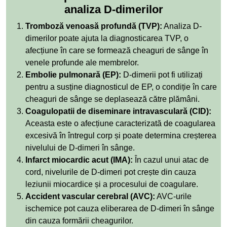
analiza D-dimerilor
Tromboză venoasă profundă (TVP):
Analiza D-
dimerilor poate ajuta la diagnosticarea TVP, o
afecțiune în care se formează cheaguri de sânge în
venele profunde ale membrelor.
Embolie pulmonară (EP):
D-dimerii pot fi utilizați
pentru a susține diagnosticul de EP, o condiție în care
cheaguri de sânge se deplasează către plămâni.
Coagulopatii de diseminare intravasculară (CID):
Aceasta este o afecțiune caracterizată de coagularea
excesivă în întregul corp și poate determina creșterea
nivelului de D-dimeri în sânge.
Infarct miocardic acut (IMA):
În cazul unui atac de
cord, nivelurile de D-dimeri pot crește din cauza
leziunii miocardice și a procesului de coagulare.
Accident vascular cerebral (AVC):
AVC-urile
ischemice pot cauza eliberarea de D-dimeri în sânge
din cauza formării cheagurilor.