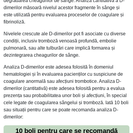
degradarea cheagurilor de sânge. Analiza cantitativă a D-
dimerilor măsoară nivelul acestor fragmente în sânge și
este utilizată pentru evaluarea proceselor de coagulare și
fibrinoliză.
Nivelele crescute ale D-dimerilor pot fi asociate cu diverse
condiții, inclusiv tromboză venoasă profundă, embolie
pulmonară, sau alte tulburări care implică formarea și
dezintegrarea cheagurilor de sânge.
Analiza D-dimerilor este adesea folosită în domeniul
hematologiei și în evaluarea pacienților cu suspiciune de
coagulare anormală sau afecțiuni trombotice. Analiza D-
dimerilor (cantitativă) este adesea folosită pentru a evalua
prezența sau probabilitatea unor boli și afecțiuni, în special
cele legate de coagularea sângelui și tromboză. Iată 10 boli
sau situații pentru care se poate recomanda analiza D-
dimerilor:
10 boli pentru care se recomandă