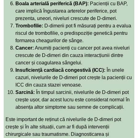
Boala arterială periferică (BAP):
Pacienții cu BAP,
care implică îngustarea arterelor periferice, pot
prezenta, uneori, niveluri crescute de D-dimeri.
Trombofilie:
D-dimerii pot fi măsurați pentru a evalua
riscul de trombofilie, o predispoziție genetică pentru
formarea cheagurilor de sânge.
Cancer:
Anumiți pacienți cu cancer pot avea niveluri
crescute de D-dimeri din cauza interacțiunii dintre
cancer și coagularea sângelui.
Insuficiență cardiacă congestivă (ICC):
În unele
cazuri, nivelurile de D-dimeri pot crește la pacienții cu
ICC din cauza stazei venoase.
Sarcină:
În timpul sarcinii, nivelurile de D-dimeri pot
crește ușor, dar acest lucru este considerat normal în
absența altor simptome sau semne de complicații.
Este important de reținut că nivelurile de D-dimeri pot
crește și în alte situații, cum ar fi după intervenții
chirurgicale sau traumatisme. Diagnosticarea și