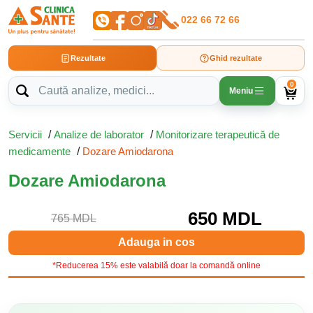
022 66 72 66
Rezultate
Ghid rezultate
0
Meniu
Servicii
/
Analize de laborator
/
Monitorizare terapeutică de
medicamente
/
Dozare Amiodarona
Dozare Amiodarona
650 MDL
765 MDL
Adauga in cos
*Reducerea 15% este valabilă doar la comandă online