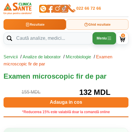
022 66 72 66
Rezultate
Ghid rezultate
0
Meniu
Servicii
/
Analize de laborator
/
Microbiologie
/
Examen
microscopic fir de par
Examen microscopic fir de par
132 MDL
155 MDL
Adauga in cos
*Reducerea 15% este valabilă doar la comandă online