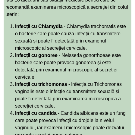
recomandă examinarea microscopică a secreției din colul
uterin:
Infecții cu Chlamydia
- Chlamydia trachomatis este
o bacterie care poate cauza infecții cu transmitere
sexuală și poate fi detectată prin examenul
microscopic al secreției cervicale.
Infecții cu gonoree
- Neisseria gonorrhoeae este
bacterie care poate provoca gonoreea și este
detectată prin examenul microscopic al secreției
cervicale.
Infecții cu trichomonas
- Infecția cu Trichomonas
vaginalis este o infecție cu transmitere sexuală și
poate fi detectată prin examinarea microscopică a
secreției cervicale.
Infecții cu candida
- Candida albicans este un fung
care poate provoca infecții cu drojdie la nivelul
vaginului, iar examenul microscopic poate dezvălui
prezența acestui agent patogen.