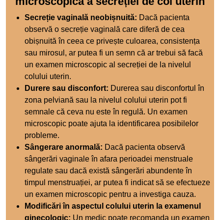
microscopică a secreției de col uterin
Secreție vaginală neobișnuită:
Dacă pacienta
observă o secreție vaginală care diferă de cea
obișnuită în ceea ce privește culoarea, consistența
sau mirosul, ar putea fi un semn că ar trebui să facă
un examen microscopic al secreției de la nivelul
colului uterin.
Durere sau disconfort:
Durerea sau disconfortul în
zona pelviană sau la nivelul colului uterin pot fi
semnale că ceva nu este în regulă. Un examen
microscopic poate ajuta la identificarea posibilelor
probleme.
Sângerare anormală:
Dacă pacienta observă
sângerări vaginale în afara perioadei menstruale
regulate sau dacă există sângerări abundente în
timpul menstruației, ar putea fi indicat să se efectueze
un examen microscopic pentru a investiga cauza.
Modificări în aspectul colului uterin la examenul
ginecologic:
Un medic poate recomanda un examen