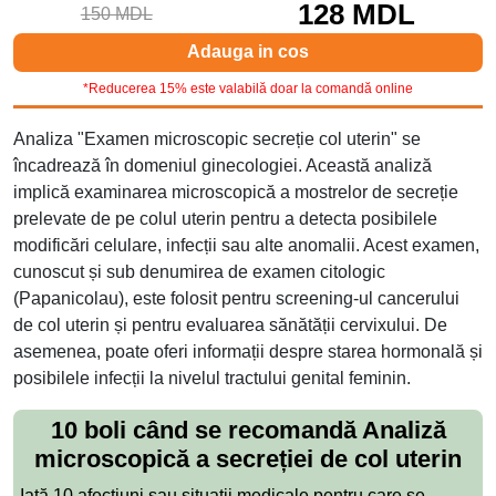
128 MDL
150 MDL
Adauga in cos
*Reducerea 15% este valabilă doar la comandă online
Analiza "Examen microscopic secreție col uterin" se
încadrează în domeniul ginecologiei. Această analiză
implică examinarea microscopică a mostrelor de secreție
prelevate de pe colul uterin pentru a detecta posibilele
modificări celulare, infecții sau alte anomalii. Acest examen,
cunoscut și sub denumirea de examen citologic
(Papanicolau), este folosit pentru screening-ul cancerului
de col uterin și pentru evaluarea sănătății cervixului. De
asemenea, poate oferi informații despre starea hormonală și
posibilele infecții la nivelul tractului genital feminin.
10 boli când se recomandă Analiză
microscopică a secreției de col uterin
Iată 10 afecțiuni sau situații medicale pentru care se