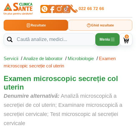
022 66 72 66
Rezultate
Ghid rezultate
0
Meniu
Servicii
/
Analize de laborator
/
Microbiologie
/
Examen
microscopic secreție col uterin
Examen microscopic secreție col
uterin
Denumire alternativă:
Analiză microscopică a
secreției de col uterin; Examinare microscopică a
secreției cervicale; Test microscopic al secreției
cervicale