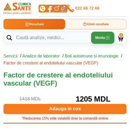
022 66 72 66
Rezultate
Ghid rezultate
0
Meniu
Servicii
/
Analize de laborator
/
Boli autoimune și imunologie
/
Factor de crestere al endoteliului vascular (VEGF)
Factor de crestere al endoteliului
vascular (VEGF)
1205 MDL
1418 MDL
Adauga in cos
*Reducerea 15% este valabilă doar la comandă online