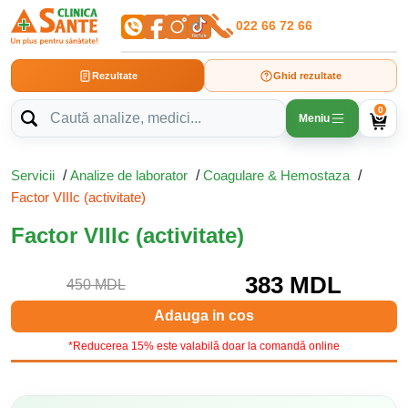
022 66 72 66
Rezultate
Ghid rezultate
0
Meniu
Servicii
/
Analize de laborator
/
Coagulare & Hemostaza
/
Factor VIIIc (activitate)
Factor VIIIc (activitate)
383 MDL
450 MDL
Adauga in cos
*Reducerea 15% este valabilă doar la comandă online