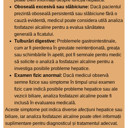
Oboseală excesivă sau slăbiciune:
Dacă pacientul
prezintă oboseală persistentă sau slăbiciune fără o
cauză evidentă, medicul poate considera utilă analiza
fosfatazei alcaline pentru a evalua sănătatea
generală a ficatului.
Tulburări digestive:
Problemele gastrointestinale,
cum ar fi pierderea în greutate neintenționată, greața
sau schimbările în apetit, pot fi semnale pentru medic
să solicite o analiză a fosfatazei alcaline pentru a
investiga posibile probleme hepatice.
Examen fizic anormal:
Dacă medicul observă
semne fizice sau simptome în timpul unui examen
fizic care indică posibile probleme hepatice sau ale
vezicii biliare, analiza fosfatazei alcaline poate fi
inclusă în evaluarea medicală.
Aceste simptome pot indica diverse afecțiuni hepatice sau
biliare, iar analiza fosfatazei alcaline poate oferi informații
suplimentare pentru diagnosticul și tratamentul adecvat.