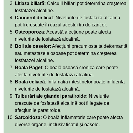
Litiaza biliară:
Calculii biliari pot determina creșterea
fosfatazei alcaline.
Cancerul de ficat:
Nivelurile de fosfatază alcalină
pot fi crescute în cazul acestui tip de cancer.
Osteoporoza:
Această afecțiune poate afecta
nivelurile de fosfatază alcalină.
Boli ale oaselor:
Afecțiuni precum osteita deformantă
sau metastazele osoase pot determina creșterea
fosfatazei alcaline.
Boala Paget:
O boală osoasă cronică care poate
afecta nivelurile de fosfatază alcalină.
Boala celiacă:
Inflamația intestinelor poate influența
nivelurile de fosfatază alcalină.
Tulburări ale glandei paratiroide:
Nivelurile
crescute de fosfatază alcalină pot fi legate de
afecțiunile paratiroide.
Sarcoidoza:
O boală inflamatorie care poate afecta
diverse organe, inclusiv ficatul și oasele.