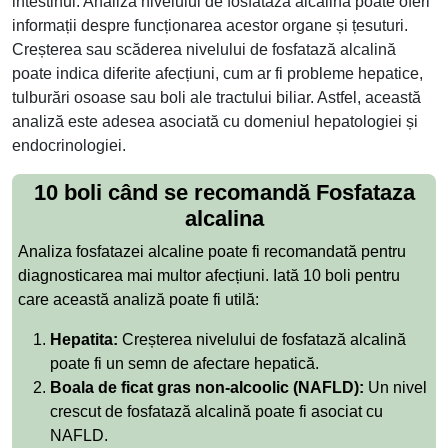
intestinul. Analiza nivelului de fosfatază alcalină poate oferi
informații despre funcționarea acestor organe și țesuturi.
Creșterea sau scăderea nivelului de fosfatază alcalină
poate indica diferite afecțiuni, cum ar fi probleme hepatice,
tulburări osoase sau boli ale tractului biliar. Astfel, această
analiză este adesea asociată cu domeniul hepatologiei și
endocrinologiei.
10 boli când se recomandă Fosfataza
alcalina
Analiza fosfatazei alcaline poate fi recomandată pentru
diagnosticarea mai multor afecțiuni. Iată 10 boli pentru
care această analiză poate fi utilă:
Hepatita:
Creșterea nivelului de fosfatază alcalină
poate fi un semn de afectare hepatică.
Boala de ficat gras non-alcoolic (NAFLD):
Un nivel
crescut de fosfatază alcalină poate fi asociat cu
NAFLD.