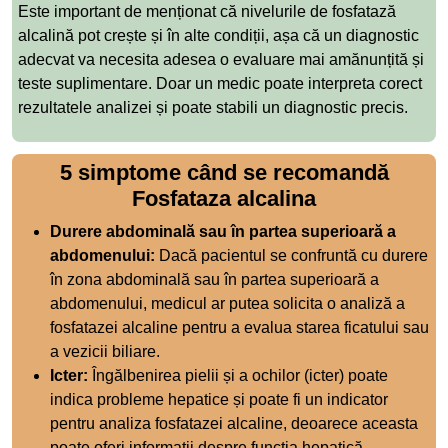
Este important de menționat că nivelurile de fosfatază
alcalină pot crește și în alte condiții, așa că un diagnostic
adecvat va necesita adesea o evaluare mai amănunțită și
teste suplimentare. Doar un medic poate interpreta corect
rezultatele analizei și poate stabili un diagnostic precis.
5 simptome când se recomandă
Fosfataza alcalina
Durere abdominală sau în partea superioară a
abdomenului:
Dacă pacientul se confruntă cu durere
în zona abdominală sau în partea superioară a
abdomenului, medicul ar putea solicita o analiză a
fosfatazei alcaline pentru a evalua starea ficatului sau
a vezicii biliare.
Icter:
Îngălbenirea pielii și a ochilor (icter) poate
indica probleme hepatice și poate fi un indicator
pentru analiza fosfatazei alcaline, deoarece aceasta
poate oferi informații despre funcția hepatică.