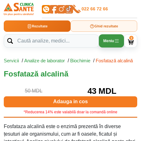
022 66 72 66
Rezultate
Ghid rezultate
0
Meniu
Servicii
/
Analize de laborator
/
Biochimie
/
Fosfatază alcalină
Fosfatază alcalină
43 MDL
50 MDL
Adauga in cos
*Reducerea 14% este valabilă doar la comandă online
Fosfataza alcalină este o enzimă prezentă în diverse
țesuturi ale organismului, cum ar fi oasele, ficatul și