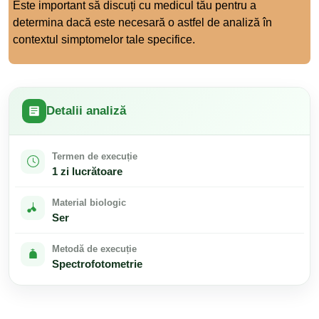
Este important să discuți cu medicul tău pentru a
determina dacă este necesară o astfel de analiză în
contextul simptomelor tale specifice.
Detalii analiză
Termen de execuție
1 zi lucrătoare
Material biologic
Ser
Metodă de execuție
Spectrofotometrie