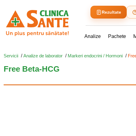
Rezultate
Analize
Pachete
M
Servicii
/
Analize de laborator
/
Markeri endocrini / Hormoni
/
Fre
Free Beta-HCG