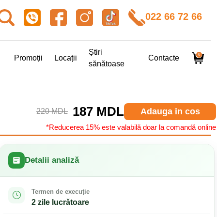
022 66 72 66
Știri
0
Promoții
Locații
Contacte
sănătoase
187 MDL
Adauga in cos
220 MDL
*Reducerea 15% este valabilă doar la comandă online
Detalii analiză
Termen de execuție
2 zile lucrătoare