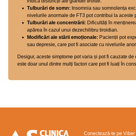
indica disfuncții ale glandei tiroide.
Tulburări de somn:
Insomnia sau somnolența excesi
nivelurile anormale de FT3 pot contribui la aceste
Tulburări ale concentrării:
Dificultăți în menținer
apărea în cazul unui dezechilibru tiroidian.
Modificări ale stării emoționale:
Pacienții pot expe
sau depresie, care pot fi asociate cu nivelurile ano
Desigur, aceste simptome pot varia și pot fi cauzate de 
este doar unul dintre mulți factori care pot fi luați în con
Conectează-te pe Viber