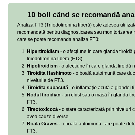
10 boli când se recomandă anal
Analiza FT3 (Triiodotironina liberă) este adesea utilizată
recomandată pentru diagnosticarea sau monitorizarea mai
care se poate recomanda analiza FT3:
Hipertiroidism
- o afecțiune în care glanda tiroidă
triiodotironina liberă (FT3).
Hipotiroidism
- o afecțiune în care glanda tiroidă n
Tiroidita Hashimoto
- o boală autoimună care duce 
nivelurile de FT3.
Tiroidita subacută
- o inflamație acută a glandei t
Nodul tiroidian
- un chist sau o masă în glanda tiro
FT3.
Tireotoxicoză
- o stare caracterizată prin niveluri
avea cauze diverse.
Boala Graves
- o boală autoimună care poate deter
FT3.