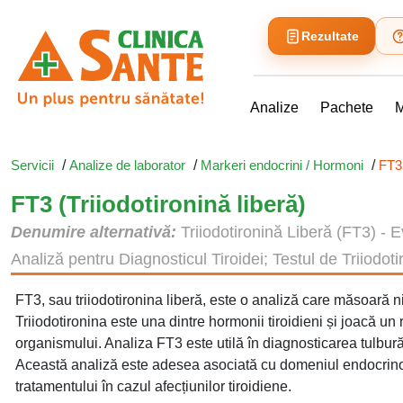
Rezultate
Analize
Pachete
M
Servicii
/
Analize de laborator
/
Markeri endocrini / Hormoni
/
FT3 
FT3 (Triiodotironină liberă)
Denumire alternativă:
Triiodotironină Liberă (FT3) - Ev
Analiză pentru Diagnosticul Tiroidei; Testul de Triiodot
FT3, sau triiodotironina liberă, este o analiză care măsoară ni
Triiodotironina este una dintre hormonii tiroidieni și joacă un
organismului. Analiza FT3 este utilă în diagnosticarea tulburăr
Această analiză este adesea asociată cu domeniul endocrinolo
tratamentului în cazul afecțiunilor tiroidiene.