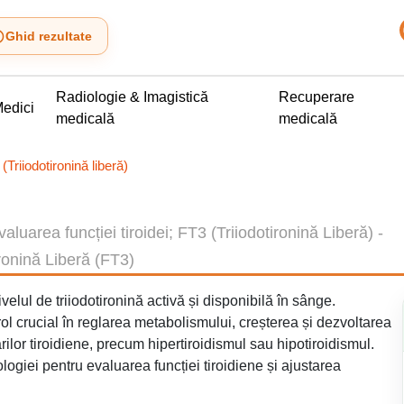
Ghid rezultate
Radiologie & Imagistică
Recuperare
edici
medicală
medicală
(Triiodotironină liberă)
aluarea funcției tiroidei; FT3 (Triiodotironină Liberă) -
ironină Liberă (FT3)
velul de triiodotironină activă și disponibilă în sânge.
 rol crucial în reglarea metabolismului, creșterea și dezvoltarea
ilor tiroidiene, precum hipertiroidismul sau hipotiroidismul.
giei pentru evaluarea funcției tiroidiene și ajustarea