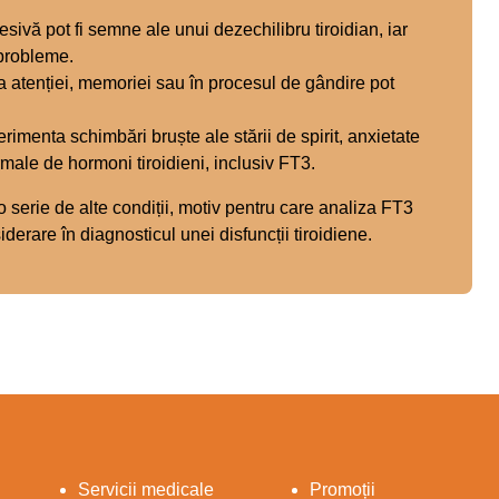
vă pot fi semne ale unui dezechilibru tiroidian, iar
 probleme.
ea atenției, memoriei sau în procesul de gândire pot
rimenta schimbări bruște ale stării de spirit, anxietate
rmale de hormoni tiroidieni, inclusiv FT3.
o serie de alte condiții, motiv pentru care analiza FT3
siderare în diagnosticul unei disfuncții tiroidiene.
Servicii medicale
Promoții