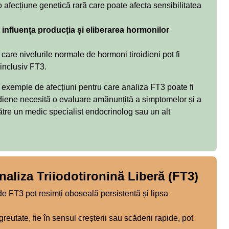
o afecțiune genetică rară care poate afecta sensibilitatea
t influența producția și eliberarea hormonilor
 care nivelurile normale de hormoni tiroidieni pot fi
 inclusiv FT3.
 exemple de afecțiuni pentru care analiza FT3 poate fi
idiene necesită o evaluare amănunțită a simptomelor și a
 către un medic specialist endocrinolog sau un alt
liza Triiodotironină Liberă (FT3)
de FT3 pot resimți oboseală persistentă și lipsa
greutate, fie în sensul creșterii sau scăderii rapide, pot