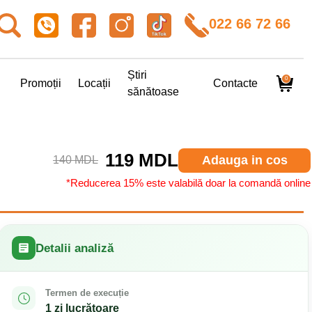
022 66 72 66
Știri
0
Promoții
Locații
Contacte
sănătoase
119 MDL
Adauga in cos
140 MDL
*Reducerea 15% este valabilă doar la comandă online
Detalii analiză
Termen de execuție
1 zi lucrătoare