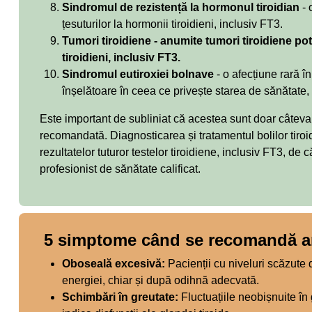
Sindromul de rezistență la hormonul tiroidian
- 
țesuturilor la hormonii tiroidieni, inclusiv FT3.
Tumori tiroidiene - anumite tumori tiroidiene po
tiroidieni, inclusiv FT3.
Sindromul eutiroxiei bolnave
- o afecțiune rară în
înșelătoare în ceea ce privește starea de sănătate,
Este important de subliniat că acestea sunt doar câteva
recomandată. Diagnosticarea și tratamentul bolilor tiro
rezultatelor tuturor testelor tiroidiene, inclusiv FT3, de
profesionist de sănătate calificat.
5 simptome când se recomandă ana
Oboseală excesivă:
Pacienții cu niveluri scăzute 
energiei, chiar și după odihnă adecvată.
Schimbări în greutate:
Fluctuațiile neobișnuite în 