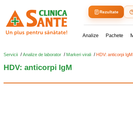
Rezultate
Analize
Pachete
M
Servicii
/
Analize de laborator
/
Markeri virali
/
HDV: anticorpi IgM
HDV: anticorpi IgM