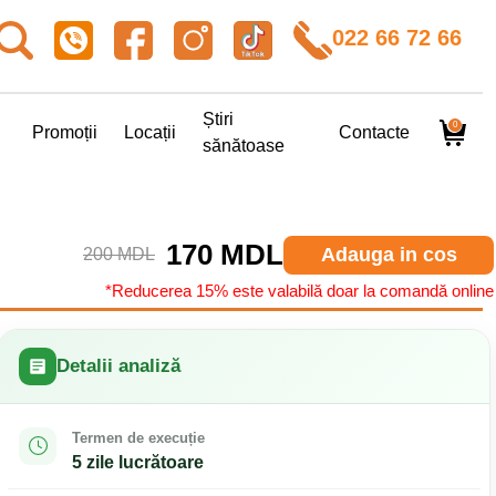
022 66 72 66
Știri
0
Promoții
Locații
Contacte
sănătoase
170 MDL
Adauga in cos
200 MDL
*Reducerea 15% este valabilă doar la comandă online
Detalii analiză
Termen de execuție
5 zile lucrătoare