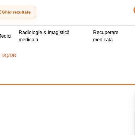
Ghid rezultate
Radiologie & Imagistică
Recuperare
edici
medicală
medicală
II DQ/DR