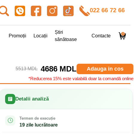
022 66 72 66
Știri
0
Promoții
Locații
Contacte
sănătoase
4686 MDL
Adauga in cos
5513 MDL
*Reducerea 15% este valabilă doar la comandă online
Detalii analiză
Termen de execuție
19 zile lucrătoare