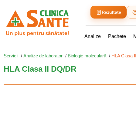
Rezultate
Analize
Pachete
M
Servicii
/
Analize de laborator
/
Biologie moleculară
/
HLA Clasa 
HLA Clasa II DQ/DR