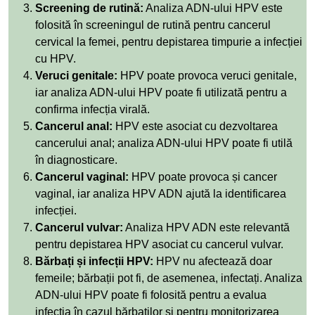
Screening de rutină:
Analiza ADN-ului HPV este
folosită în screeningul de rutină pentru cancerul
cervical la femei, pentru depistarea timpurie a infecției
cu HPV.
Veruci genitale:
HPV poate provoca veruci genitale,
iar analiza ADN-ului HPV poate fi utilizată pentru a
confirma infecția virală.
Cancerul anal:
HPV este asociat cu dezvoltarea
cancerului anal; analiza ADN-ului HPV poate fi utilă
în diagnosticare.
Cancerul vaginal:
HPV poate provoca și cancer
vaginal, iar analiza HPV ADN ajută la identificarea
infecției.
Cancerul vulvar:
Analiza HPV ADN este relevantă
pentru depistarea HPV asociat cu cancerul vulvar.
Bărbați și infecții HPV:
HPV nu afectează doar
femeile; bărbații pot fi, de asemenea, infectați. Analiza
ADN-ului HPV poate fi folosită pentru a evalua
infecția în cazul bărbaților și pentru monitorizarea