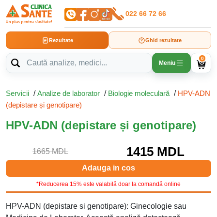
022 66 72 66
Rezultate
Ghid rezultate
0
Meniu
Servicii
/
Analize de laborator
/
Biologie moleculară
/
HPV-ADN
(depistare și genotipare)
HPV-ADN (depistare și genotipare)
1415 MDL
1665 MDL
Adauga in cos
*Reducerea 15% este valabilă doar la comandă online
HPV-ADN (depistare si genotipare): Ginecologie sau