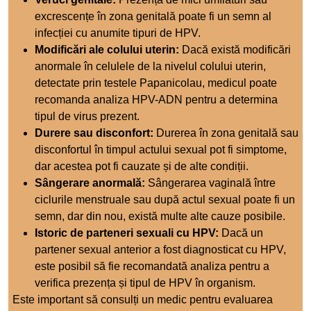
excrescențe în zona genitală poate fi un semn al
infecției cu anumite tipuri de HPV.
Modificări ale colului uterin:
Dacă există modificări
anormale în celulele de la nivelul colului uterin,
detectate prin testele Papanicolau, medicul poate
recomanda analiza HPV-ADN pentru a determina
tipul de virus prezent.
Durere sau disconfort:
Durerea în zona genitală sau
disconfortul în timpul actului sexual pot fi simptome,
dar acestea pot fi cauzate și de alte condiții.
Sângerare anormală:
Sângerarea vaginală între
ciclurile menstruale sau după actul sexual poate fi un
semn, dar din nou, există multe alte cauze posibile.
Istoric de parteneri sexuali cu HPV:
Dacă un
partener sexual anterior a fost diagnosticat cu HPV,
este posibil să fie recomandată analiza pentru a
verifica prezența și tipul de HPV în organism.
Este important să consulți un medic pentru evaluarea