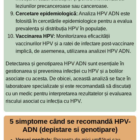
leziunilor precanceroase sau canceroase.
Cercetare epidemiologică:
Analiza HPV ADN este
folosită în cercetările epidemiologice pentru a evalua
prevalența și distribuția HPV în populație.
Vaccinarea HPV:
Monitorizarea eficacității
vaccinurilor HPV și a ratei de infectare post-vaccinare
implică, de asemenea, utilizarea analizei HPV ADN.
Detectarea și genotiparea HPV ADN sunt esențiale în
gestionarea și prevenirea infecției cu HPV și a bolilor
asociate cu acesta. De obicei, această analiză se face în
laboratoare specializate și este recomandată să discutați
cu un medic pentru interpretarea rezultatelor și evaluarea
riscului asociat cu infecția cu HPV.
5 simptome când se recomandă HPV-
ADN (depistare si genotipare)
Veruci genitale:
Prezența de mici umflături sau