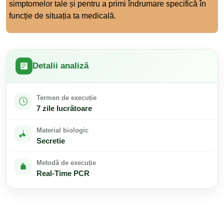
simptomelor tale și pentru a primi îndrumare specifică în
funcție de situația ta medicală.
Detalii analiză
Termen de execuție
7 zile lucrătoare
Material biologic
Secretie
Metodă de execuție
Real-Time PCR