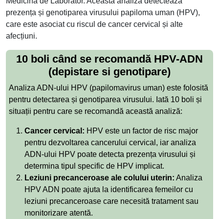
Medicina de Laborator. Această analiză detectează
prezența și genotiparea virusului papiloma uman (HPV),
care este asociat cu riscul de cancer cervical și alte
afecțiuni.
10 boli când se recomandă HPV-ADN
(depistare si genotipare)
Analiza ADN-ului HPV (papilomavirus uman) este folosită
pentru detectarea și genotiparea virusului. Iată 10 boli și
situații pentru care se recomandă această analiză:
Cancer cervical:
HPV este un factor de risc major
pentru dezvoltarea cancerului cervical, iar analiza
ADN-ului HPV poate detecta prezența virusului și
determina tipul specific de HPV implicat.
Leziuni precanceroase ale colului uterin:
Analiza
HPV ADN poate ajuta la identificarea femeilor cu
leziuni precanceroase care necesită tratament sau
monitorizare atentă.