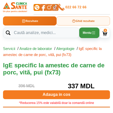
022 66 72 66
Rezultate
Ghid rezultate
0
Meniu
Servicii
/
Analize de laborator
/
Alergologie
/
IgE specific la
amestec de carne de porc, vită, pui (fx73)
IgE specific la amestec de carne de
porc, vită, pui (fx73)
337 MDL
396 MDL
Adauga in cos
*Reducerea 15% este valabilă doar la comandă online