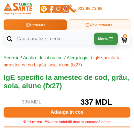
022 66 72 66
Rezultate
Ghid rezultate
0
Meniu
Servicii
/
Analize de laborator
/
Alergologie
/
IgE specific la
amestec de cod, grâu, soia, alune (fx27)
IgE specific la amestec de cod, grâu,
soia, alune (fx27)
337 MDL
396 MDL
Adauga in cos
*Reducerea 15% este valabilă doar la comandă online