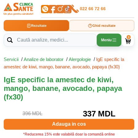
022 66 72 66
Rezultate
Ghid rezultate
0
Meniu
Servicii
/
Analize de laborator
/
Alergologie
/
IgE specific la
amestec de kiwi, mango, banane, avocado, papaya (fx30)
IgE specific la amestec de kiwi,
mango, banane, avocado, papaya
(fx30)
337 MDL
396 MDL
Adauga in cos
*Reducerea 15% este valabilă doar la comandă online