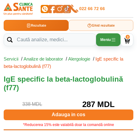
022 66 72 66
Rezultate
Ghid rezultate
0
Meniu
Servicii
/
Analize de laborator
/
Alergologie
/
IgE specific la
beta-lactoglobulină (f77)
IgE specific la beta-lactoglobulină
(f77)
287 MDL
338 MDL
Adauga in cos
*Reducerea 15% este valabilă doar la comandă online