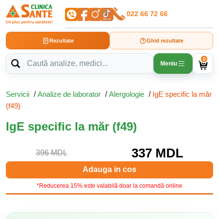
022 66 72 66
Rezultate
Ghid rezultate
0
Meniu
Servicii
/
Analize de laborator
/
Alergologie
/
IgE specific la măr
(f49)
IgE specific la măr (f49)
337 MDL
396 MDL
Adauga in cos
*Reducerea 15% este valabilă doar la comandă online