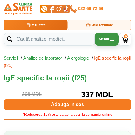
022 66 72 66
Rezultate
Ghid rezultate
0
Meniu
Servicii
/
Analize de laborator
/
Alergologie
/
IgE specific la roșii
(f25)
IgE specific la roșii (f25)
337 MDL
396 MDL
Adauga in cos
*Reducerea 15% este valabilă doar la comandă online