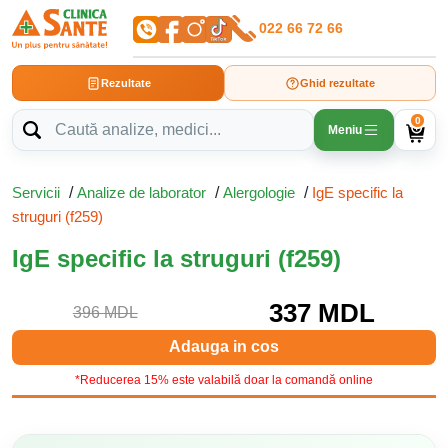
022 66 72 66
Rezultate
Ghid rezultate
0
Meniu
Servicii
/
Analize de laborator
/
Alergologie
/
IgE specific la
struguri (f259)
IgE specific la struguri (f259)
337 MDL
396 MDL
Adauga in cos
*Reducerea 15% este valabilă doar la comandă online