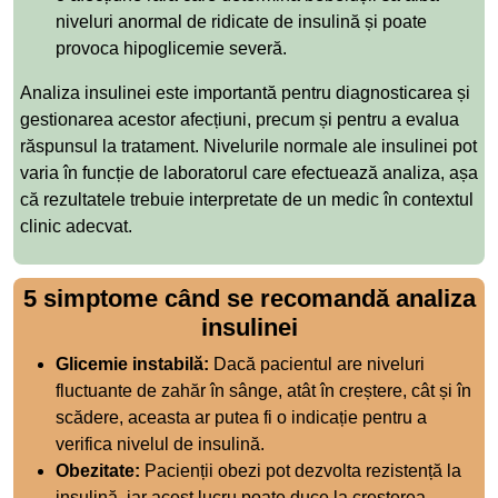
niveluri anormal de ridicate de insulină și poate
provoca hipoglicemie severă.
Analiza insulinei este importantă pentru diagnosticarea și
gestionarea acestor afecțiuni, precum și pentru a evalua
răspunsul la tratament. Nivelurile normale ale insulinei pot
varia în funcție de laboratorul care efectuează analiza, așa
că rezultatele trebuie interpretate de un medic în contextul
clinic adecvat.
5 simptome când se recomandă analiza
insulinei
Glicemie instabilă:
Dacă pacientul are niveluri
fluctuante de zahăr în sânge, atât în creștere, cât și în
scădere, aceasta ar putea fi o indicație pentru a
verifica nivelul de insulină.
Obezitate:
Pacienții obezi pot dezvolta rezistență la
insulină, iar acest lucru poate duce la creșterea