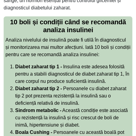
sânge, un hormon esențial pentru controlul glicemiei și
diagnosticul diabetului zaharat.
10 boli și condiții când se recomandă
analiza insulinei
Analiza nivelului de insulină poate fi utilă în diagnosticul
și monitorizarea mai multor afecțiuni. Iată 10 boli și condiții
pentru care se recomandă analiza insulinei:
Diabet zaharat tip 1 -
Insulina este adesea folosită
pentru a stabili diagnosticul de diabet zaharat tip 1, în
care corpul nu produce suficientă insulină.
Diabet zaharat tip 2 -
Persoanele cu diabet zaharat
tip 2 pot prezenta rezistență la insulină sau o
deficiență relativă de insulină.
Sindrom metabolic -
Această condiție este asociată
cu rezistență la insulină și risc crescut de boli de
inimă, hipertensiune și diabet.
Boala Cushing -
Persoanele cu această boală pot