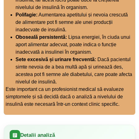
nivelului de insulină în organism.
Polifagie:
Aumentarea apetitului și nevoia crescută
de alimentare pot fi semne ale unei producții
inadecvate de insulină.
Oboseală persistentă:
Lipsa energiei, în ciuda unui
aport alimentar adecvat, poate indica o funcție
inadecvată a insulinei în organism.
Sete excesivă și urinare frecventă:
Dacă pacientul
simte nevoia de a bea multă apă și urinează des,
acestea pot fi semne ale diabetului, care poate afecta
nivelul de insulină.
Este important ca un profesionist medical să evalueze
simptomele și să decidă dacă o analiză a nivelului de
insulină este necesară într-un context clinic specific.
Detalii analiză