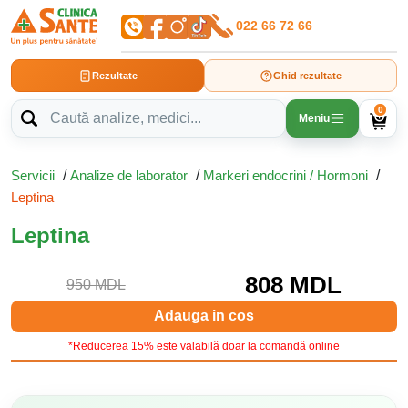
022 66 72 66
Rezultate
Ghid rezultate
0
Meniu
Servicii
/
Analize de laborator
/
Markeri endocrini / Hormoni
/
Leptina
Leptina
808 MDL
950 MDL
Adauga in cos
*Reducerea 15% este valabilă doar la comandă online