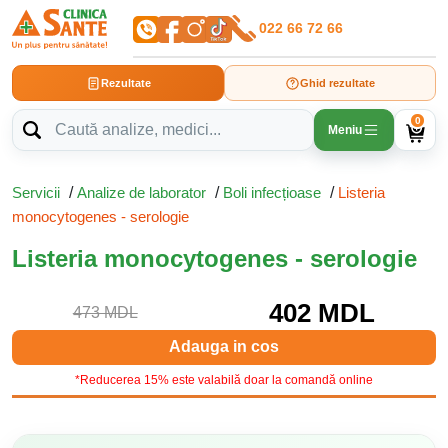
022 66 72 66
Rezultate
Ghid rezultate
0
Meniu
Servicii
/
Analize de laborator
/
Boli infecțioase
/
Listeria
monocytogenes - serologie
Listeria monocytogenes - serologie
402 MDL
473 MDL
Adauga in cos
*Reducerea 15% este valabilă doar la comandă online