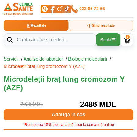
022 66 72 66
Rezultate
Ghid rezultate
0
Meniu
Servicii
/
Analize de laborator
/
Biologie moleculară
/
Microdeleții braț lung cromozom Y (AZF)
Microdeleții braț lung cromozom Y
(AZF)
2486 MDL
2925 MDL
Adauga in cos
*Reducerea 15% este valabilă doar la comandă online