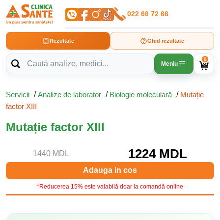
022 66 72 66
Rezultate
Ghid rezultate
0
Meniu
Servicii
/
Analize de laborator
/
Biologie moleculară
/
Mutație
factor XIII
Mutație factor XIII
1224 MDL
1440 MDL
Adauga in cos
*Reducerea 15% este valabilă doar la comandă online