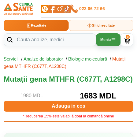
022 66 72 66
Rezultate
Ghid rezultate
0
Meniu
Servicii
/
Analize de laborator
/
Biologie moleculară
/
Mutații
gena MTHFR (C677T, A1298C)
Mutații gena MTHFR (C677T, A1298C)
1683 MDL
1980 MDL
Adauga in cos
*Reducerea 15% este valabilă doar la comandă online