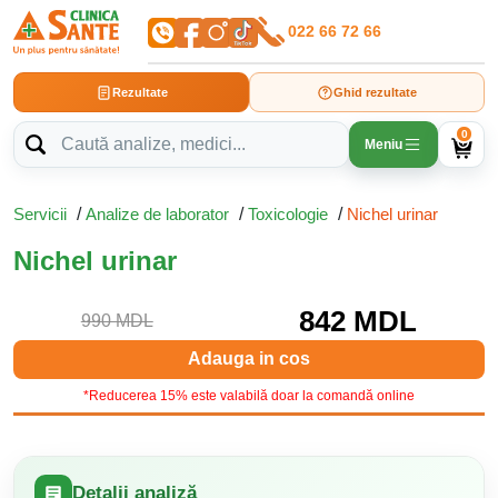
022 66 72 66
Rezultate
Ghid rezultate
0
Meniu
Servicii
/
Analize de laborator
/
Toxicologie
/
Nichel urinar
Nichel urinar
842 MDL
990 MDL
Adauga in cos
*Reducerea 15% este valabilă doar la comandă online
Detalii analiză