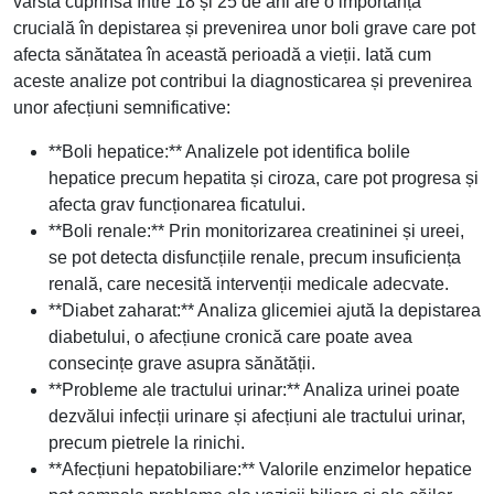
vârsta cuprinsă între 18 și 25 de ani are o importanță
crucială în depistarea și prevenirea unor boli grave care pot
afecta sănătatea în această perioadă a vieții. Iată cum
aceste analize pot contribui la diagnosticarea și prevenirea
unor afecțiuni semnificative:
**Boli hepatice:** Analizele pot identifica bolile
hepatice precum hepatita și ciroza, care pot progresa și
afecta grav funcționarea ficatului.
**Boli renale:** Prin monitorizarea creatininei și ureei,
se pot detecta disfuncțiile renale, precum insuficiența
renală, care necesită intervenții medicale adecvate.
**Diabet zaharat:** Analiza glicemiei ajută la depistarea
diabetului, o afecțiune cronică care poate avea
consecințe grave asupra sănătății.
**Probleme ale tractului urinar:** Analiza urinei poate
dezvălui infecții urinare și afecțiuni ale tractului urinar,
precum pietrele la rinichi.
**Afecțiuni hepatobiliare:** Valorile enzimelor hepatice