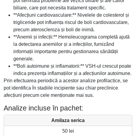
pot semnala probleme ale vezicii biliare și ale căilor
biliare, care pot necesita tratament specific.
**Afecțiuni cardiovasculare:** Nivelele de colesterol și
trigliceride pot influența riscul de boli cardiovasculare,
precum ateroscleroza și boli de inimă.
**Anemii și infecții:** Hemoleucograma completă ajută
la detectarea anemiilor și a infecțiilor, furnizând
informații importante pentru gestionarea sănătății
generale.
**Boli autoimune și inflamatorii:** VSH-ul crescut poate
indica prezența inflamațiilor și a afecțiunilor autoimune.
Prin efectuarea periodică a acestor analize profilactice, se
pot identifica în stadiile incipiente sau chiar preclinice
afecțiuni precum cele menționate mai sus.
Analize incluse în pachet:
Amilaza serica
50 lei