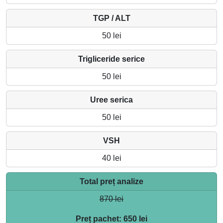
TGP / ALT
50 lei
Trigliceride serice
50 lei
Uree serica
50 lei
VSH
40 lei
Total preț analize
870 lei
Preț pachet: 650 lei