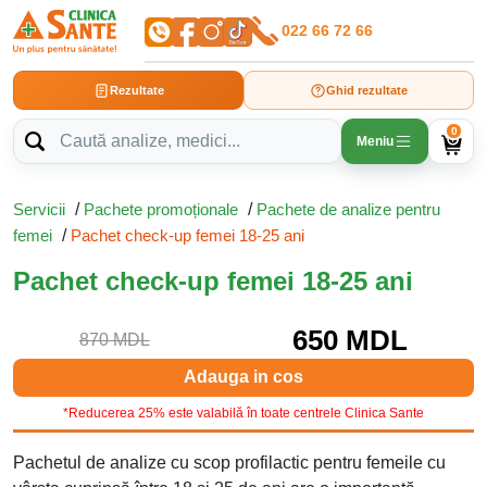
022 66 72 66
Rezultate
Ghid rezultate
0
Meniu
Servicii
/
Pachete promoționale
/
Pachete de analize pentru
femei
/
Pachet check-up femei 18-25 ani
Pachet check-up femei 18-25 ani
650 MDL
870 MDL
Adauga in cos
*Reducerea 25% este valabilă în toate centrele Clinica Sante
Pachetul de analize cu scop profilactic pentru femeile cu