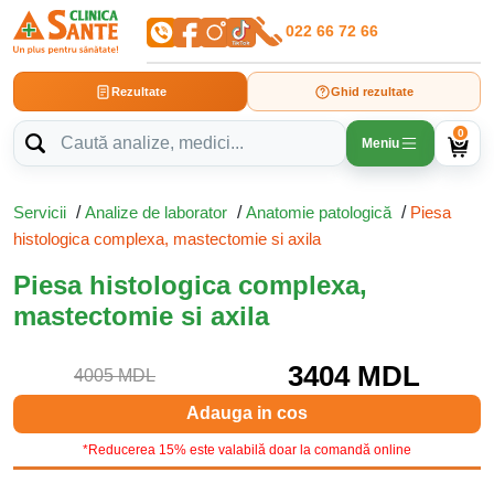
022 66 72 66
Rezultate
Ghid rezultate
0
Meniu
Servicii
/
Analize de laborator
/
Anatomie patologică
/
Piesa
histologica complexa, mastectomie si axila
Piesa histologica complexa,
mastectomie si axila
3404 MDL
4005 MDL
Adauga in cos
*Reducerea 15% este valabilă doar la comandă online